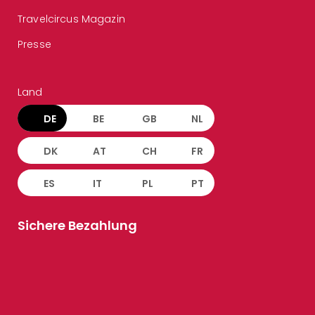
Travelcircus Magazin
Presse
Land
DE
BE
GB
NL
DK
AT
CH
FR
ES
IT
PL
PT
Sichere Bezahlung