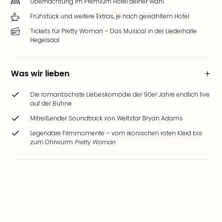
Übernachtung im Premium Hotel deiner Wahl
Frühstück und weitere Extras, je nach gewähltem Hotel
Tickets für Pretty Woman – Das Musical in der Liederhalle
Hegelsaal
Was wir lieben
Die romantischste Liebeskomödie der 90er Jahre endlich live
auf der Bühne
Mitreißender Soundtrack von Weltstar Bryan Adams
Legendäre Filmmomente – vom ikonischen roten Kleid bis
zum Ohrwurm
Pretty Woman