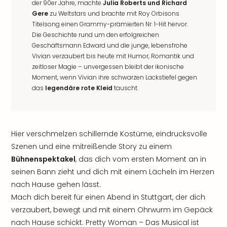
der 90er Jahre, machte
Julia Roberts und Richard
Gere
zu Weltstars und brachte mit Roy Orbisons
Titelsong einen Grammy-prämierten Nr. 1-Hit hervor.
Die Geschichte rund um den erfolgreichen
Geschäftsmann Edward und die junge, lebensfrohe
Vivian verzaubert bis heute mit Humor, Romantik und
zeitloser Magie – unvergessen bleibt der ikonische
Moment, wenn Vivian ihre schwarzen Lackstiefel gegen
das
legendäre rote Kleid
tauscht.
Hier verschmelzen schillernde Kostüme, eindrucksvolle
Szenen und eine mitreißende Story zu einem
Bühnenspektakel
, das dich vom ersten Moment an in
seinen Bann zieht und dich mit einem Lächeln im Herzen
nach Hause gehen lässt.
Mach dich bereit für einen Abend in Stuttgart, der dich
verzaubert, bewegt und mit einem Ohrwurm im Gepäck
nach Hause schickt. Pretty Woman – Das Musical ist