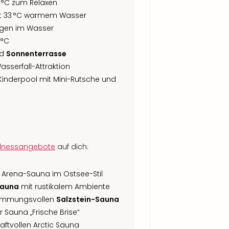
°C zum Relaxen
t 33 °C warmem Wasser
agen im Wasser
 °C
nd
Sonnenterrasse
sserfall-Attraktion
 Kinderpool mit Mini-Rutsche und
lnessangebote
auf dich:
 Arena-Sauna im Ostsee-Stil
auna
mit rustikalem Ambiente
stimmungsvollen
Salzstein-Sauna
r Sauna „Frische Brise“
kraftvollen Arctic Sauna