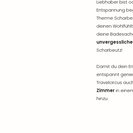
Liebhaber bist o
Entspannung beg
Therme Scharbeut
deinen Wohlfühlt
deine Badesache
unvergesslich
Scharbeutz!
Damit du dein E
entspannt genie
Travelcircus auch
Zimmer
in eine
hinzu.