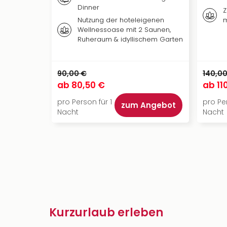
Dinner
Z
Nutzung der hoteleigenen
m
Wellnessoase mit 2 Saunen,
Ruheraum & idyllischem Garten
90,00 €
140,00
ab
80,50 €
ab
11
pro Person für 1
pro Per
zum Angebot
Nacht
Nacht
Kurzurlaub erleben