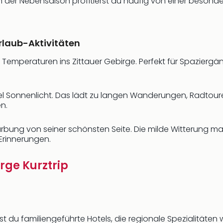
der Nebensaison profitierst du häufig von einer besonder
rlaub-Aktivitäten
 Temperaturen ins Zittauer Gebirge. Perfekt für Spazierg
l Sonnenlicht. Das lädt zu langen Wanderungen, Radtour
en.
färbung von seiner schönsten Seite. Die milde Witterung
Erinnerungen.
irge Kurztrip
est du familiengeführte Hotels, die regionale Spezialitäte