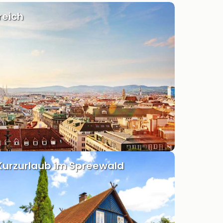
reich
Kurzurlaub im Spreewald