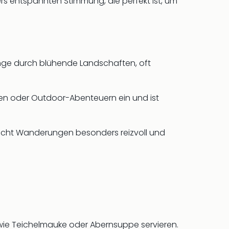
s entspannten Stimmung, die perfekt ist, um
änge durch blühende Landschaften, oft
en oder Outdoor-Abenteuern ein und ist
 macht Wanderungen besonders reizvoll und
n wie Teichelmauke oder Abernsuppe servieren.