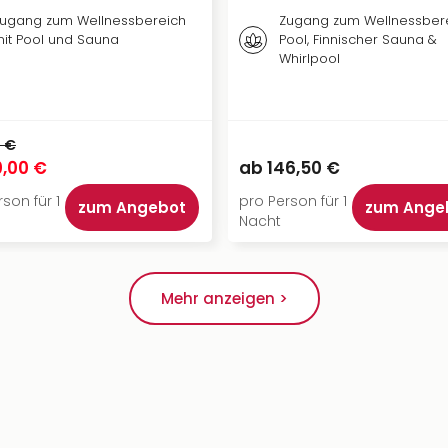
ugang zum Wellnessbereich
Zugang zum Wellnessber
it Pool und Sauna
Pool, Finnischer Sauna &
Whirlpool
 €
0,00 €
ab
146,50 €
son für 1
pro Person für 1
zum Angebot
zum Ange
Nacht
Mehr anzeigen >