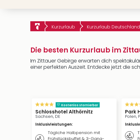
Kurzurlaub
Kurzurlaub Deutschland
Die besten Kurzurlaub im Zitt
Im Zittauer Gebirge erwarten dich spektakulär
einer perfekten Auszeit. Entdecke jetzt die 
Kostenlos stornierbar
Schlosshotel Althörnitz
Park 
Sachsen, DE
Polen, P
Inklusivleistungen
:
Inklusi
Tägliche Halbpension mit
T
Frühstücksbuffet & 3-Gang-
F