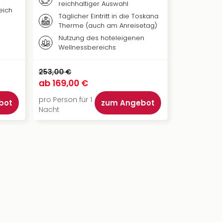
reichhaltiger Auswahl
eich
Täglicher Eintritt in die Toskana
Therme (auch am Anreisetag)
Nutzung des hoteleigenen
Wellnessbereichs
253,00 €
ab
169,00 €
pro Person für 1
bot
zum Angebot
Nacht