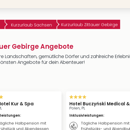
Kurzurlaub Zittauer Gebirge
Kurzurlaub Sachsen
auer Gebirge Angebote
e Landschaften, gemütliche Dörfer und zahlreiche Erlebniss
schönsten Angebote für dein Abenteuer!
Hotel Kur & Spa
Hotel Buczyński Medical 
L
Polen, PL
vleistungen
:
Inklusivleistungen
:
ägliche Halbpension mit
Tägliche Halbpension mit
rühstück und Abendessen
Frühstücks- und Abendbuf