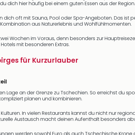
du dich hier häufig bei einem guten Essen aus der Region
n dich oft mit Sauna, Pool oder Spa-Angeboten. Das ist 
e Kombination aus Naturerlebnis und Wohlfühlmomenten.
wei Wochen im Voraus, denn besonders zur Hauptreisezeit 
 Hotels mit besonderen Extras.
birges für Kurzurlauber
eil
ekten Lage an der Grenze zu Tschechien. So erreichst du 
mpliziert planen und kombinieren.
 Kulturen. In vielen Restaurants kannst du nicht nur regi
ulturelle Austausch macht deinen Aufenthalt besonders a
chtungen werden sowohl Euro als auch Tschechische Krone ak