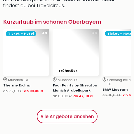
findest du bei Travelcircus.
Kurzurlaub im schönen Oberbayern
3.9
3.8
Ticket + Hotel
Ticket + Hotel
Frühstück
München, DE
München, DE
Garching bei Mü
DE
Therme Erding
Four Points by Sheraton
BMW Museum
Munich Arabellapark
ab
132,00 €
ab
99,00 €
ab
88,00 €
ab
69
ab
68,00 €
ab
47,00 €
Alle Angebote ansehen