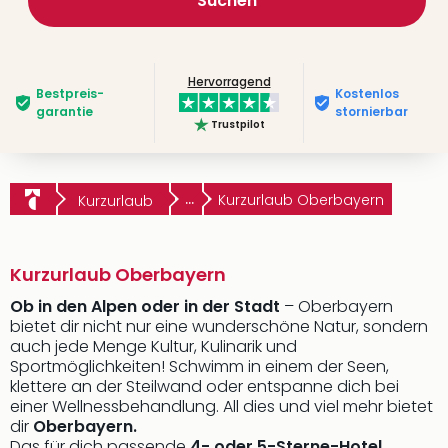
Suchen
Hervorragend
Bestpreis­
Kostenlos
garantie
stornierbar
Trustpilot
...
Kurzurlaub Oberbayern
Kurzurlaub
Kurzurlaub Oberbayern
Ob in den Alpen oder in der Stadt
– Oberbayern
bietet dir nicht nur eine wunderschöne Natur, sondern
auch jede Menge Kultur, Kulinarik und
Sportmöglichkeiten! Schwimm in einem der Seen,
klettere an der Steilwand oder entspanne dich bei
einer Wellnessbehandlung. All dies und viel mehr bietet
dir
Oberbayern.
Das für dich passende
4- oder 5-Sterne-Hotel