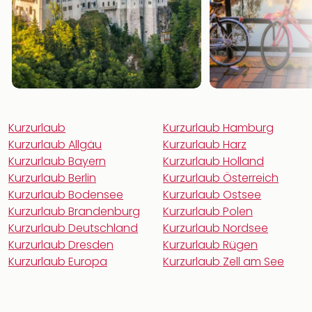
Kurzurlaub
Kurzurlaub Hamburg
Kurzurlaub Allgäu
Kurzurlaub Harz
Kurzurlaub Bayern
Kurzurlaub Holland
Kurzurlaub Berlin
Kurzurlaub Österreich
Kurzurlaub Bodensee
Kurzurlaub Ostsee
Kurzurlaub Brandenburg
Kurzurlaub Polen
Kurzurlaub Deutschland
Kurzurlaub Nordsee
Kurzurlaub Dresden
Kurzurlaub Rügen
Kurzurlaub Europa
Kurzurlaub Zell am See