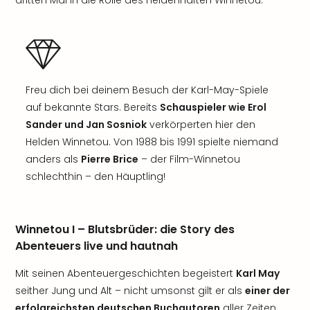
dritten Mal in die Rolle des heldenhaften Winnetou.
Freu dich bei deinem Besuch der Karl-May-Spiele
auf bekannte Stars. Bereits
Schauspieler wie Erol
Sander und Jan Sosniok
verkörperten hier den
Helden Winnetou. Von 1988 bis 1991 spielte niemand
anders als
Pierre Brice
– der Film-Winnetou
schlechthin – den Häuptling!
Winnetou I – Blutsbrüder: die Story des
Abenteuers live und hautnah
Mit seinen Abenteuergeschichten begeistert
Karl May
seither Jung und Alt – nicht umsonst gilt er als
einer der
erfolgreichsten deutschen Buchautoren
aller Zeiten,