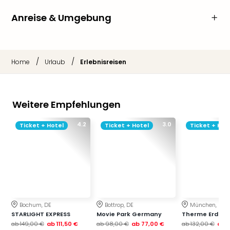
Anreise & Umgebung
/
/
Home
Urlaub
Erlebnisreisen
Weitere Empfehlungen
4.2
3.0
Ticket + Hotel
Ticket + Hotel
Ticket + Hot
Bochum, DE
Bottrop, DE
München, DE
STARLIGHT EXPRESS
Movie Park Germany
Therme Erding
ab
149,00 €
ab
111,50 €
ab
98,00 €
ab
77,00 €
ab
132,00 €
ab