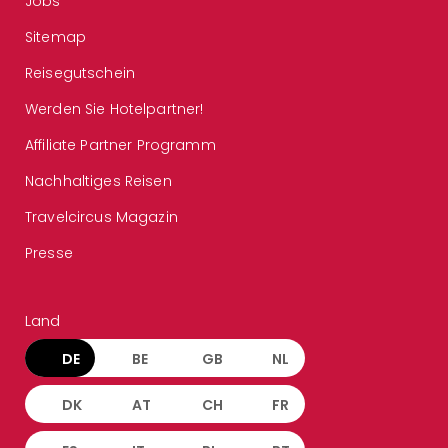
Jobs
Sitemap
Reisegutschein
Werden Sie Hotelpartner!
Affiliate Partner Programm
Nachhaltiges Reisen
Travelcircus Magazin
Presse
Land
DE
BE
GB
NL
DK
AT
CH
FR