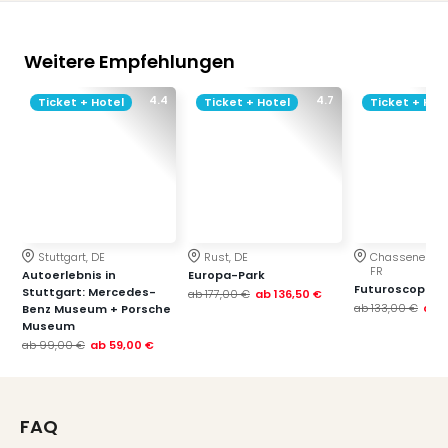
Weitere Empfehlungen
4.4
4.7
Ticket + Hotel
Ticket + Hotel
Ticket + Hot
Stuttgart, DE
Rust, DE
Chasseneuil-d
FR
Autoerlebnis in
Europa-Park
Futuroscope
Stuttgart: Mercedes-
ab
177,00 €
ab
136,50 €
ab
133,00 €
ab
Benz Museum + Porsche
Museum
ab
99,00 €
ab
59,00 €
FAQ