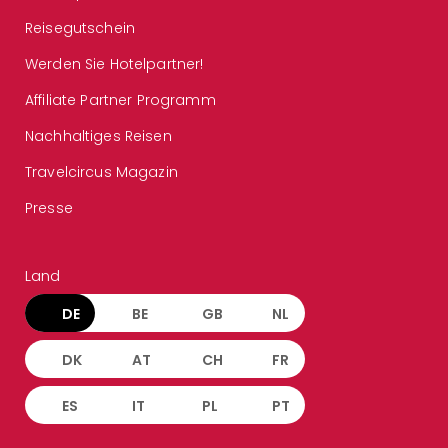
Reisegutschein
Werden Sie Hotelpartner!
Affiliate Partner Programm
Nachhaltiges Reisen
Travelcircus Magazin
Presse
Land
DE
BE
GB
NL
DK
AT
CH
FR
ES
IT
PL
PT