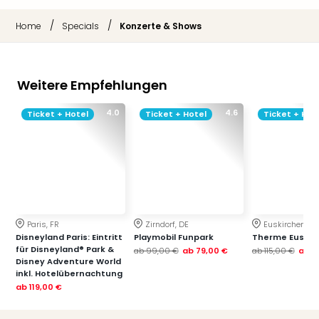
/
/
Home
Specials
Konzerte & Shows
Weitere Empfehlungen
4.0
4.6
Ticket + Hotel
Ticket + Hotel
Ticket + Hot
Paris, FR
Zirndorf, DE
Euskirchen, DE
Disneyland Paris: Eintritt
Playmobil Funpark
Therme Euskir
für Disneyland® Park &
ab
99,00 €
ab
79,00 €
ab
115,00 €
ab
7
Disney Adventure World
inkl. Hotelübernachtung
ab
119,00 €