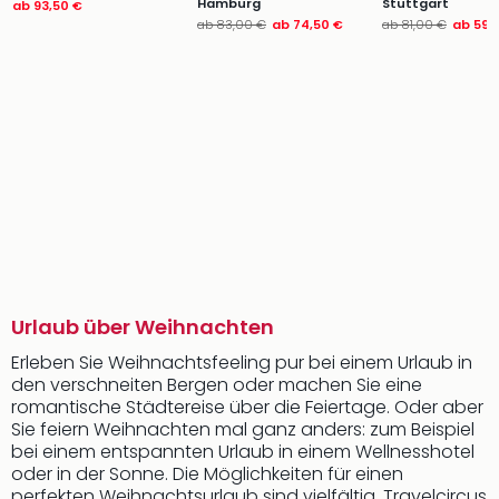
Hamburg
Stuttgart
ab
93,50 €
ab
83,00 €
ab
74,50 €
ab
81,00 €
ab
59,
Urlaub über Weihnachten
Erleben Sie Weihnachtsfeeling pur bei einem Urlaub in
den verschneiten Bergen oder machen Sie eine
romantische Städtereise über die Feiertage. Oder aber
Sie feiern Weihnachten mal ganz anders: zum Beispiel
bei einem entspannten Urlaub in einem Wellnesshotel
oder in der Sonne. Die Möglichkeiten für einen
perfekten Weihnachtsurlaub sind vielfältig. Travelcircus