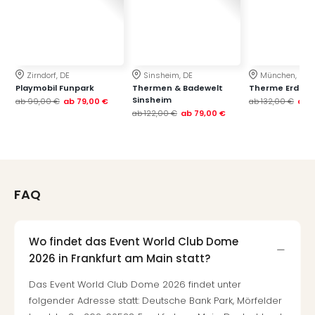
Zirndorf, DE
Sinsheim, DE
München, DE
Playmobil Funpark
Thermen & Badewelt
Therme Erding
Sinsheim
ab
99,00 €
ab
79,00 €
ab
132,00 €
ab
ab
122,00 €
ab
79,00 €
FAQ
Wo findet das Event World Club Dome
2026 in Frankfurt am Main statt?
Das Event World Club Dome 2026 findet unter
folgender Adresse statt: Deutsche Bank Park, Mörfelder