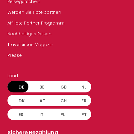
Reisegutschein
Werden Sie Hotelpartner!
Affiliate Partner Programm
Nachhaltiges Reisen
Travelcircus Magazin
Presse
Land
DE
BE
GB
NL
DK
AT
CH
FR
ES
IT
PL
PT
Sichere Bezahlung