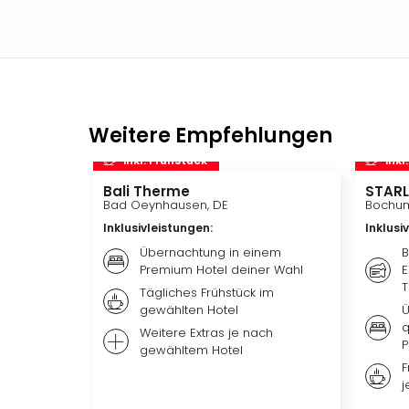
Weitere Empfehlungen
inkl. Frühstück
inkl
Bali Therme
STARL
Bad Oeynhausen, DE
Bochum
Inklusivleistungen
:
Inklusi
Übernachtung in einem
B
Premium Hotel deiner Wahl
E
T
Tägliches Frühstück im
gewählten Hotel
Ü
q
Weitere Extras je nach
P
gewähltem Hotel
F
j