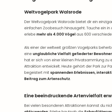
Weltvogelpark Walsrode
Der Weltvogelpark Walsrode bietet dir ein einzigar
einfachen Zoobesuch hinausgeht. Tauche ein in d
erlebe
mehr als 4.000 Vögel
aus 600 verschiede
Als einer der weltweit größten Vogelparks beher
eine
unglaubliche Vielfalt gefiederter Bewohner
hat er sich von einer kleinen Privatsammlung zu 
Attraktion entwickelt. Heute gehört der Park zur
begeistert mit
spannenden Erlebnissen, interak
Beitrag zum Artenschutz
.
Eine beeindruckende Artenvielfalt erw
Bei vielen besonderen Attraktionen kannst du ni
aktiv werden
: Erlebe hautnah die
Schaufütterun