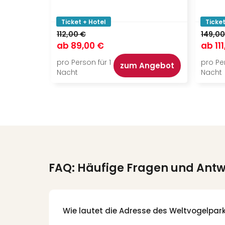
Ticket + Hotel
Ticket
112,00 €
149,00
ab
89,00 €
ab
11
pro Person für 1
pro Per
zum Angebot
Nacht
Nacht
FAQ: Häufige Fragen und Ant
Wie lautet die Adresse des Weltvogelpar