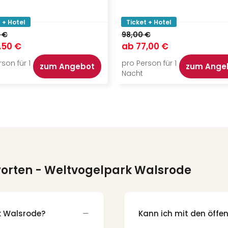
 + Hotel
Ticket + Hotel
 €
98,00 €
1,50 €
ab
77,00 €
son für 1
pro Person für 1
zum Angebot
zum Ange
Nacht
worten
- Weltvogelpark Walsrode
k Walsrode?
Kann ich mit den öffen