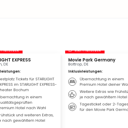
. Frühstück
inkl. Frühstück
IGHT EXPRESS
Movie Park Germany
, DE
Bottrop, DE
vleistungen
:
Inklusivleistungen
:
estplatz Tickets für STARLIGHT
Übernachtung in einem
XPRESS im STARLIGHT EXPRESS-
Premium Hotel deiner Wa
heater Bochum
Weitere Extras wie Frühst
bernachtung in einem
je nach gewähltem Hotel
ualitätsgeprüften
Tagesticket oder 2-Tages
remium Hotel nach Wahl
für den Movie Park Germ
rühstück und weiteren Extras,
e nach gewähltem Hotel