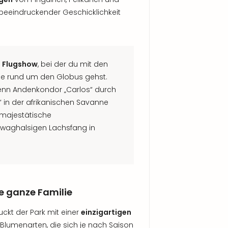
t beeindruckender Geschicklichkeit
 Flugshow
, bei der du mit den
ise rund um den Globus gehst.
wenn Andenkondor „Carlos“ durch
ts“ in der afrikanischen Savanne
 majestätische
 waghalsigen Lachsfang in
e ganze Familie
kt der Park mit einer
einzigartigen
lumenarten, die sich je nach Saison