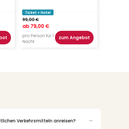
Ticket + Hotel
Ticket + Ho
99,00 €
132,00 €
ab
79,00 €
ab
99,00
pro Person für 1
pro Person f
bot
zum Angebot
Nacht
Nacht
tlichen Verkehrsmitteln anreisen?