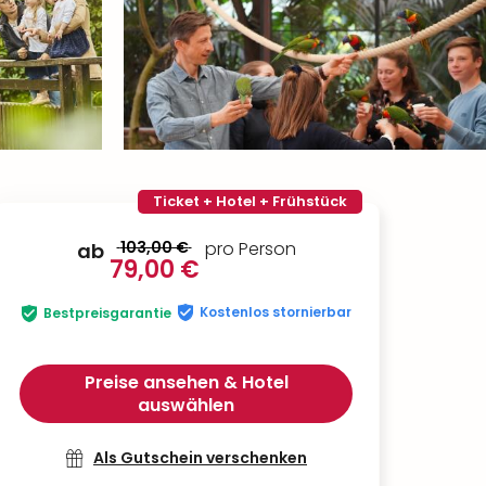
Ticket + Hotel + Frühstück
103,00 €
pro Person
ab
79,00 €
Kostenlos stornierbar
Bestpreisgarantie
Preise ansehen & Hotel
auswählen
Als Gutschein verschenken