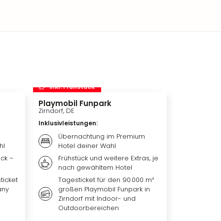
inkl. Frühstück
inkl. Frü
Playmobil Funpark
Therme Er
Zirndorf, DE
München, DE
Inklusivleistungen
:
Inklusivleis
Übernachtung im Premium
Übern
hl
Hotel deiner Wahl
Premiu
ück –
Frühstück und weitere Extras, je
Frühst
nach gewähltem Hotel
nach 
ticket
Tagesticket für den 90.000 m²
Tagest
any
großen Playmobil Funpark in
Erding
Zirndorf mit Indoor- und
Outdoorbereichen