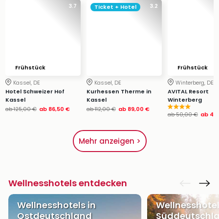
3.7
3.2
Ticket + Hotel
Frühstück
Frühstück
Kassel, DE
Kassel, DE
Winterberg, DE
Hotel Schweizer Hof
Kurhessen Therme in
AVITAL Resort
Kassel
Kassel
Winterberg
ab
125,00 €
ab
86,50 €
ab
112,00 €
ab
89,00 €
ab
50,00 €
ab
45
Mehr anzeigen >
Wellnesshotels entdecken
Wellnesshotels in
Wellnesshotel
Ostdeutschland
Süddeutschl