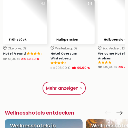
4.1
3.9
Frühstück
Halbpension
Halbpension
Oberorke, DE
Winterberg, DE
Bad Arolsen, DE
Hotel Freund
Hotel Oversum
Welcome Hotel B
s
Winterberg
Arolsen
ab
91,00 €
ab
59,50 €
s
ab
109,00 €
ab
79
ab
203,00 €
ab
99,00 €
Mehr anzeigen >
Wellnesshotels entdecken
Wellnesshotels in
Wellnesshotel