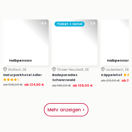
4.5
3.8
Ticket + Hotel
Halbpension
Halbpension
Wolfach, DE
Titisee-Neustadt, DE
Lauterbach, DE
Naturparkhotel Adler
Badeparadies
Käppelehof
s
Schwarzwald
ab
221,00 €
ab
15
ab
198,00 €
ab
124,50 €
ab
146,00 €
ab
109,00 €
Mehr anzeigen >