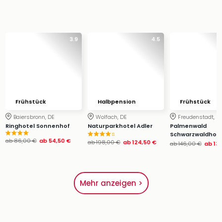
3.9
4.5
Frühstück
Halbpension
Frühstück
Baiersbronn, DE
Wolfach, DE
Freudenstadt, D
Ringhotel Sonnenhof
Naturparkhotel Adler
Palmenwald
s
Schwarzwaldhof
ab
86,00 €
ab
54,50 €
ab
198,00 €
ab
124,50 €
ab
146,00 €
ab
13
Mehr anzeigen >