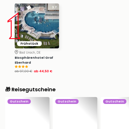
1
3.7
Frühstück
Bad Urach, DE
Biosphärenhotel Graf
Eberhard
ab
97,00 €
ab
44,50 €
🎁 Reisegutscheine
Gutschein
Gutschein
Gutschein