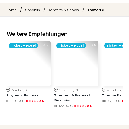
/
/
/
Home
Specials
Konzerte & Shows
Konzerte
Weitere Empfehlungen
4.6
3.6
Ticket + Hotel
Ticket + Hotel
Ticket + Hot
Zirndorf, DE
Sinsheim, DE
München, DE
Playmobil Funpark
Thermen & Badewelt
Therme Erding
Sinsheim
ab
99,00 €
ab
79,00 €
ab
132,00 €
ab
ab
122,00 €
ab
79,00 €