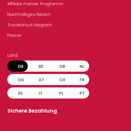
Affiliate Partner Programm
Nachhaltiges Reisen
Travelcircus Magazin
Presse
Land
DE
BE
GB
NL
DK
AT
CH
FR
ES
IT
PL
PT
Sichere Bezahlung