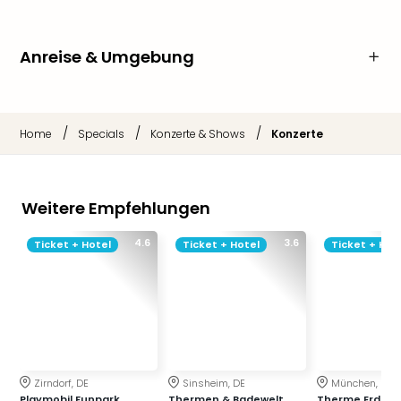
Anreise & Umgebung
/
/
/
Home
Specials
Konzerte & Shows
Konzerte
Weitere Empfehlungen
4.6
3.6
Ticket + Hotel
Ticket + Hotel
Ticket + Hot
Zirndorf, DE
Sinsheim, DE
München, DE
Playmobil Funpark
Thermen & Badewelt
Therme Erding