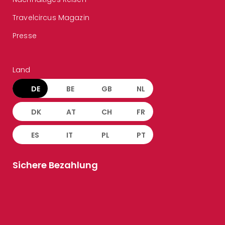
Travelcircus Magazin
Presse
Land
DE
BE
GB
NL
DK
AT
CH
FR
ES
IT
PL
PT
Sichere Bezahlung