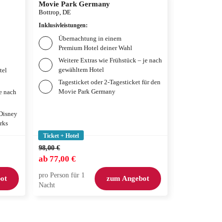
Movie Park Germany
Therme Erd
Bottrop, DE
München, DE
Inklusivleistungen
:
Inklusivleistun
Übernachtung in einem
Übernac
Premium Hotel deiner Wahl
Premium
Weitere Extras wie Frühstück – je nach
Frühstü
gewähltem Hotel
gewählt
tel
Tagesticket oder 2-Tagesticket für den
Tagesti
Movie Park Germany
je nach
 Disney
rks
Ticket + Hotel
Ticket + Hotel
98,00 €
132,00 €
ab
77,00 €
ab
99,00 €
pro Person für 1
pro Person für
ot
zum Angebot
Nacht
Nacht