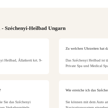
n
- Széchenyi-Heilbad Ungarn
Zu welchen Uhrzeiten hat d
i Heilbad, Állatkerti krt. 9-
Das Széchenyi Heilbad ist t
Private Spa und Medical Sp
?
Wie erreiche ich das Széch
wie Sie das Széchenyi
Sie können mit dem Auto an
hen Verkehrsmitteln
Navigationssystem eingeben: