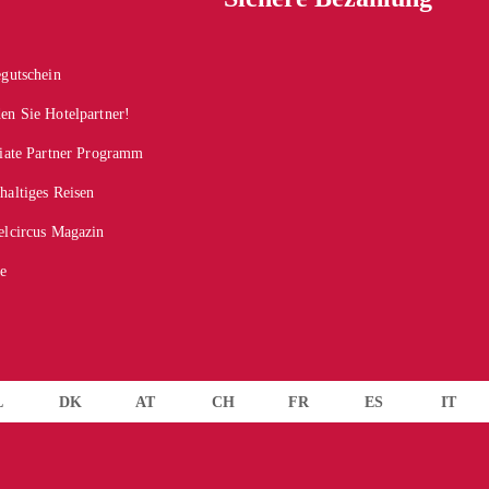
egutschein
en Sie Hotelpartner!
liate Partner Programm
haltiges Reisen
elcircus Magazin
se
L
DK
AT
CH
FR
ES
IT