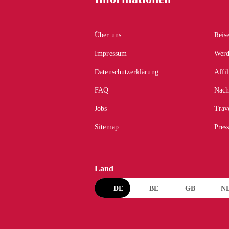
Über uns
Reis
Impressum
Werd
Datenschutzerklärung
Affi
FAQ
Nach
Jobs
Trav
Sitemap
Pres
Land
DE
BE
GB
N