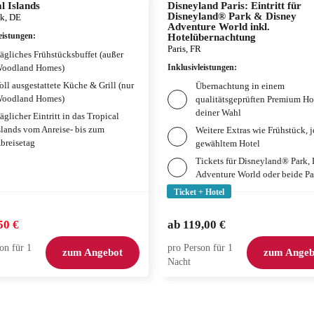
l Islands
Disneyland Paris: Eintritt für
Disneyland® Park & Disney
k, DE
Adventure World inkl.
eistungen
:
Hotelübernachtung
Paris, FR
ägliches Frühstücksbuffet (außer
oodland Homes)
Inklusivleistungen
:
oll ausgestattete Küche & Grill (nur
Übernachtung in einem
oodland Homes)
qualitätsgeprüften Premium Ho
deiner Wahl
äglicher Eintritt in das Tropical
slands vom Anreise- bis zum
Weitere Extras wie Frühstück, 
breisetag
gewähltem Hotel
Tickets für Disneyland® Park,
Adventure World oder beide Pa
Ticket + Hotel
50 €
ab
119,00 €
on für 1
pro Person für 1
zum Angebot
zum Angeb
Nacht