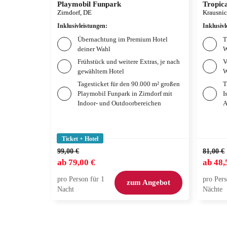
Playmobil Funpark
Tropica
Zirndorf, DE
Krausnic
Inklusivleistungen
:
Inklusivl
Übernachtung im Premium Hotel
T
deiner Wahl
W
Frühstück und weitere Extras, je nach
V
gewähltem Hotel
W
Tagesticket für den 90.000 m² großen
T
Playmobil Funpark in Zirndorf mit
I
Indoor- und Outdoorbereichen
A
Ticket + Hotel
99,00 €
81,00 €
ab
79,00 €
ab
48,
pro Person für 1
pro Pers
zum Angebot
Nacht
Nächte