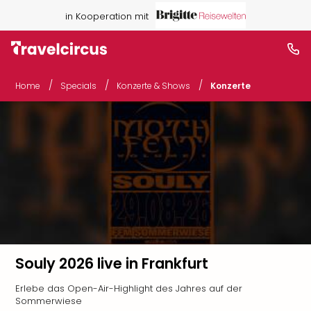
in Kooperation mit
/
/
/
Home
Specials
Konzerte & Shows
Konzerte
Souly 2026 live in Frankfurt
Erlebe das Open-Air-Highlight des Jahres auf der
Sommerwiese