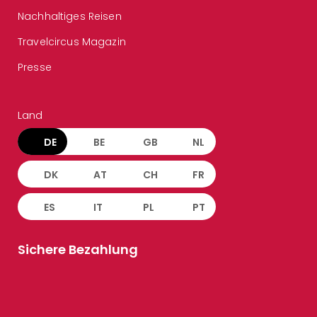
Nachhaltiges Reisen
Travelcircus Magazin
Presse
Land
DE
BE
GB
NL
DK
AT
CH
FR
ES
IT
PL
PT
Sichere Bezahlung