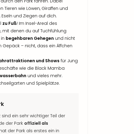
durch den Park fahren. Dabei
n Tieren wie Löwen, Giraffen und
 Eseln und Ziegen auf dich.
el
zu Fuß
! Im Insel-Areal des
e, mit denen du auf Tuchfühlung
 in
begehbaren Gehegen
und nicht
in Gepäck – nicht, dass ein Äffchen
Fahrattraktionen und Shows
für Jung
rgeschäfte wie die Black Mamba
dwasserbahn
und vieles mehr.
hseilgarten und Spielplätze.
rk
sind ein sehr wichtiger Teil der
rde der Park
offiziell als
at der Park als erstes ein in