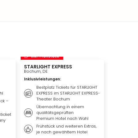
inkl. Frühstück
inkl. Frü
STARLIGHT EXPRESS
Disneyland 
Disneylan
Bochum, DE
Adventure 
Inklusivleistungen
:
Hotelübe
Paris, FR
Bestplatz Tickets für STARLIGHT
hl
EXPRESS im STARLIGHT EXPRESS-
Inklusivleis
Theater Bochum
ück –
Übern
Übernachtung in einem
qualit
qualitätsgeprüften
Hotel 
ticket
Premium Hotel nach Wahl
any
Weiter
Frühstück und weiteren Extras,
nach 
je nach gewähltem Hotel
Ticket