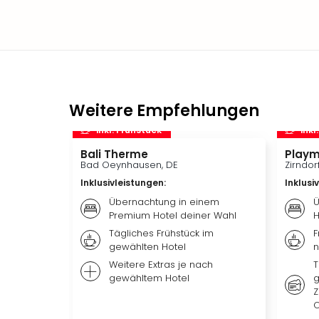
Weitere Empfehlungen
inkl. Frühstück
inkl
Bali Therme
Playm
Bad Oeynhausen, DE
Zirndor
Inklusivleistungen
:
Inklusi
Übernachtung in einem
Ü
Premium Hotel deiner Wahl
H
Tägliches Frühstück im
F
gewählten Hotel
n
Weitere Extras je nach
T
gewähltem Hotel
g
Z
O