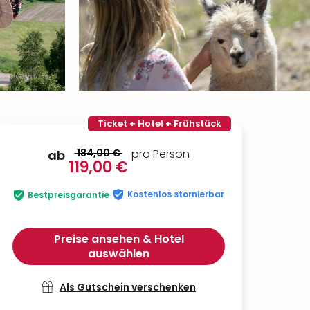
Ticket + Hotel + Frühstück
184,00 €
pro Person
ab
119,00 €
Kostenlos stornierbar
Bestpreisgarantie
Preise ansehen & Hotel
auswählen
Als Gutschein verschenken