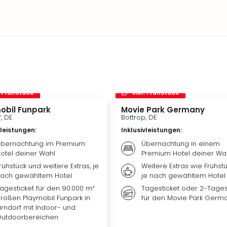
. Frühstück
inkl. Frühstück
obil Funpark
Movie Park Germany
f, DE
Bottrop, DE
vleistungen
:
Inklusivleistungen
:
bernachtung im Premium
Übernachtung in einem
otel deiner Wahl
Premium Hotel deiner Wa
rühstück und weitere Extras, je
Weitere Extras wie Frühst
ach gewähltem Hotel
je nach gewähltem Hotel
agesticket für den 90.000 m²
Tagesticket oder 2-Tages
roßen Playmobil Funpark in
für den Movie Park Germ
irndorf mit Indoor- und
utdoorbereichen