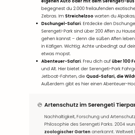
eigenen Auto oder mit dem Serengeti-Bus
begegnest du 2.000 freilaufenden exotische
Zebras. Im
Streichelzoo
warten du Alpakas,
Dschungel-Safari
: Entdecke den Dschung
Serengeti-Park sind über 200 Affen zu Haus
gehen kannst – denn die süßen Affen leben
in Käfigen. Wichtig: Achte unbedingt auf de
etwas mopst.
Abenteuer-Safari
: Freu dich auf
über 100 
und Alt. Hier bietet der Serengeti-Park Fah
Jetboat-Fahrten, die
Quad-Safari, die Wil
Außerdem gibt es hier einen Abenteuer-Hoc
Artenschutz im Serengeti Tierpa
Nachhaltigkeit, Forschung und Artenschutz 
Philosophie des Serengeti Parks. 2004 wu
zoologischer Garten
anerkannt. Weltweit h