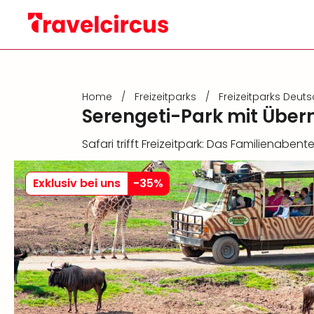
Home
/
Freizeitparks
/
Freizeitparks Deut
Serengeti-Park mit Übe
Safari trifft Freizeitpark: Das Familienaben
Exklusiv bei uns
-
35
%