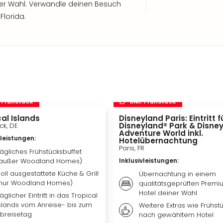
er Wahl. Verwandle deinen Besuch
Florida.
. Frühstück
inkl. Frühstück
al Islands
Disneyland Paris: Eintritt f
Disneyland® Park & Disne
ck, DE
Adventure World inkl.
vleistungen
:
Hotelübernachtung
Paris, FR
ägliches Frühstücksbuffet
außer Woodland Homes)
Inklusivleistungen
:
oll ausgestattete Küche & Grill
Übernachtung in einem
nur Woodland Homes)
qualitätsgeprüften Premi
Hotel deiner Wahl
äglicher Eintritt in das Tropical
slands vom Anreise- bis zum
Weitere Extras wie Frühstü
breisetag
nach gewähltem Hotel