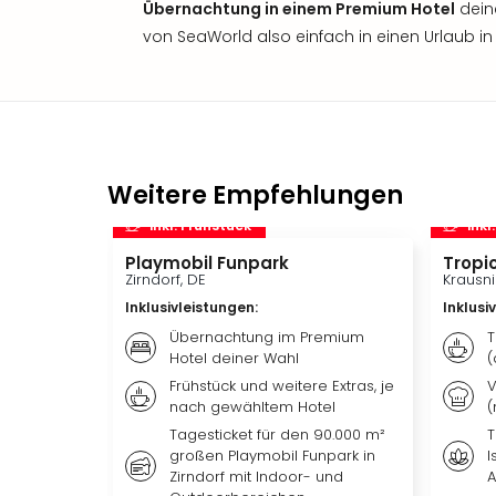
Übernachtung in einem Premium Hotel
dein
von SeaWorld also einfach in einen Urlaub in 
Weitere Empfehlungen
inkl. Frühstück
inkl
Playmobil Funpark
Tropic
Zirndorf, DE
Krausni
Inklusivleistungen
:
Inklusi
Übernachtung im Premium
T
Hotel deiner Wahl
(
Frühstück und weitere Extras, je
V
nach gewähltem Hotel
(
Tagesticket für den 90.000 m²
T
großen Playmobil Funpark in
I
Zirndorf mit Indoor- und
A