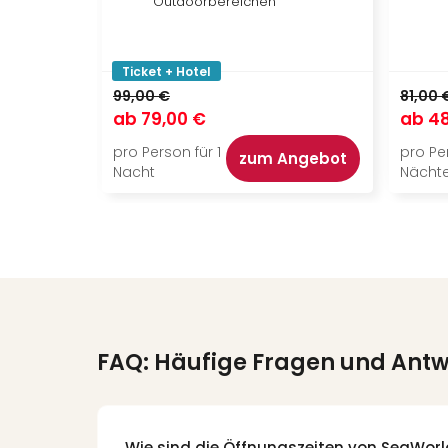
Outdoorbereichen
Ticket + Hotel
99,00 €
81,00 
ab
79,00 €
ab
48
pro Person für 1
pro Per
zum Angebot
Nacht
Nächt
FAQ: Häufige Fragen und Ant
Wie sind die Öffnungszeiten von SeaWorl