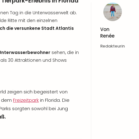
Tierpark-Erlebnis in Florida
inen Tag in die Unterwasserwelt ab.
de Ritte mit den einzelnen
ch die versunkene Stadt Atlantis
Von
Renée
Redakteurin
 Unterwasserbewohner
sehen, die in
als 30 Attraktionen und Shows
d zeigen sich begeistert von
in dem
Freizeitpark
in Florida. Die
 Parks sorgten sowohl bei Jung
aß.