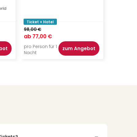
orld
Ticket + Hotel
Ticket + Ho
98,00 €
132,00 €
ab
77,00 €
ab
99,00
pro Person für 1
pro Person f
bot
zum Angebot
Nacht
Nacht
Tickets?