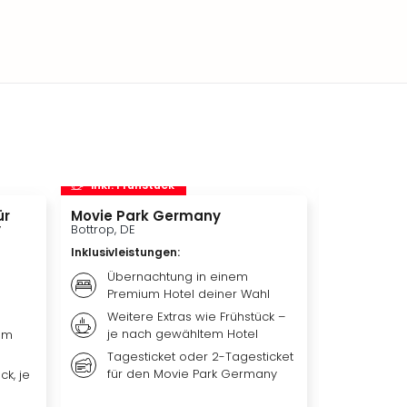
inkl. Frühstück
inkl. Frü
ür
Movie Park Germany
Therme Er
y
Bottrop, DE
München, DE
Inklusivleistungen
:
Inklusivleis
Übernachtung in einem
Übern
Premium Hotel deiner Wahl
Premiu
Weitere Extras wie Frühstück –
Frühst
je nach gewähltem Hotel
nach 
um
Tagesticket oder 2-Tagesticket
Tagest
für den Movie Park Germany
Erding
ck, je