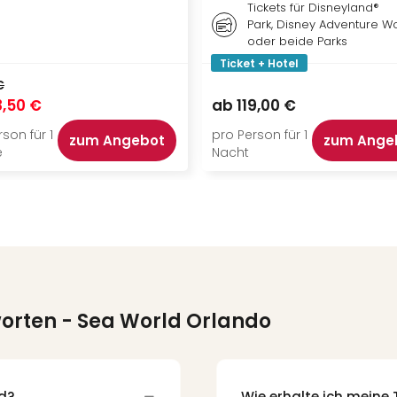
Tickets für Disneyland®
Park, Disney Adventure W
oder beide Parks
Ticket + Hotel
€
,50 €
ab
119,00 €
son für 1
pro Person für 1
zum Angebot
zum Ange
e
Nacht
worten
- Sea World Orlando
d?
Wie erhalte ich meine 