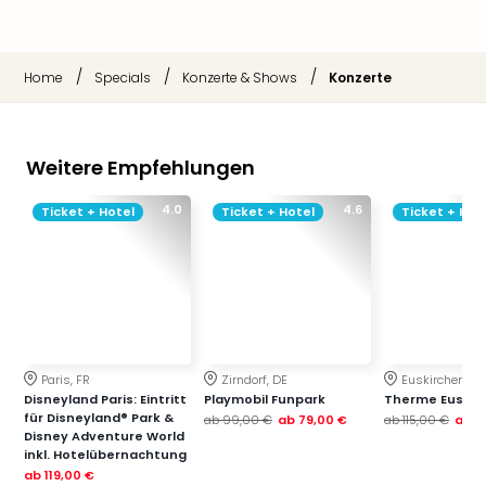
/
/
/
Home
Specials
Konzerte & Shows
Konzerte
Weitere Empfehlungen
4.0
4.6
Ticket + Hotel
Ticket + Hotel
Ticket + Hot
Paris, FR
Zirndorf, DE
Euskirchen, DE
Disneyland Paris: Eintritt
Playmobil Funpark
Therme Euskir
für Disneyland® Park &
ab
99,00 €
ab
79,00 €
ab
115,00 €
ab
7
Disney Adventure World
inkl. Hotelübernachtung
ab
119,00 €