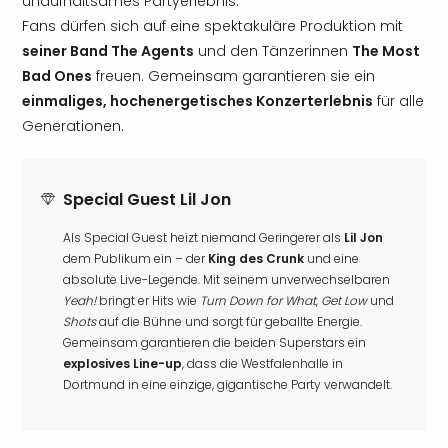
unaufhaltsames Partyerlebnis.
Fans dürfen sich auf eine spektakuläre Produktion mit
seiner Band The Agents
und den Tänzerinnen
The Most
Bad Ones
freuen. Gemeinsam garantieren sie ein
einmaliges, hochenergetisches Konzerterlebnis
für alle
Generationen.
Special Guest Lil Jon
Als Special Guest heizt niemand Geringerer als
Lil Jon
dem Publikum ein – der
King des Crunk
und eine
absolute Live-Legende. Mit seinem unverwechselbaren
Yeah!
bringt er Hits wie
Turn Down for What
,
Get Low
und
Shots
auf die Bühne und sorgt für geballte Energie.
Gemeinsam garantieren die beiden Superstars ein
explosives Line-up
, dass die Westfalenhalle in
Dortmund in eine einzige, gigantische Party verwandelt.