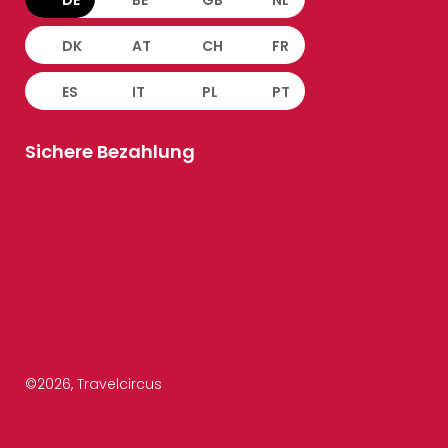
DE
BE
GB
NL
DK
AT
CH
FR
ES
IT
PL
PT
Sichere Bezahlung
©
2026
, Travelcircus