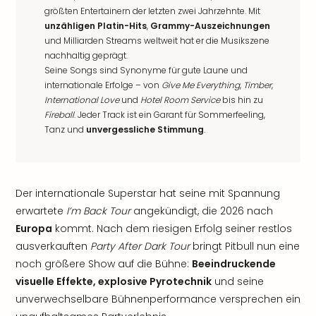
größten Entertainern der letzten zwei Jahrzehnte. Mit
unzähligen Platin-Hits
,
Grammy-Auszeichnungen
und Milliarden Streams weltweit hat er die Musikszene
nachhaltig geprägt.
Seine Songs sind Synonyme für gute Laune und
internationale Erfolge – von
Give Me Everything
,
Timber
,
International Love
und
Hotel Room Service
bis hin zu
Fireball
. Jeder Track ist ein Garant für Sommerfeeling,
Tanz und
unvergessliche Stimmung
.
Der internationale Superstar hat seine mit Spannung
erwartete
I’m Back Tour
angekündigt, die 2026 nach
Europa
kommt. Nach dem riesigen Erfolg seiner restlos
ausverkauften
Party After Dark Tour
bringt Pitbull nun eine
noch größere Show auf die Bühne:
Beeindruckende
visuelle Effekte, explosive Pyrotechnik
und seine
unverwechselbare Bühnenperformance versprechen ein