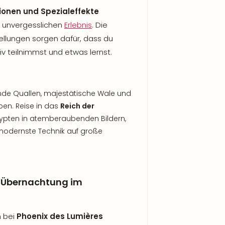
ionen und Spezialeffekte
 unvergesslichen
Erlebnis
. Die
ellungen sorgen dafür, dass du
iv teilnimmst und etwas lernst.
nde Quallen, majestätische Wale und
ben. Reise in das
Reich der
gypten in atemberaubenden Bildern,
 modernste Technik auf große
t Übernachtung im
h bei
Phoenix des Lumières