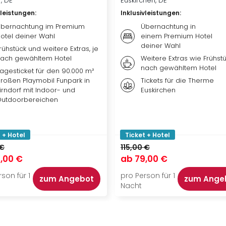
f, DE
Euskirchen, DE
vleistungen
:
Inklusivleistungen
:
bernachtung im Premium
Übernachtung in
otel deiner Wahl
einem Premium Hotel
deiner Wahl
rühstück und weitere Extras, je
ach gewähltem Hotel
Weitere Extras wie Frühstü
nach gewähltem Hotel
agesticket für den 90.000 m²
roßen Playmobil Funpark in
Tickets für die Therme
irndorf mit Indoor- und
Euskirchen
utdoorbereichen
 + Hotel
Ticket + Hotel
 €
115,00 €
,00 €
ab
79,00 €
son für 1
pro Person für 1
zum Angebot
zum Ange
Nacht