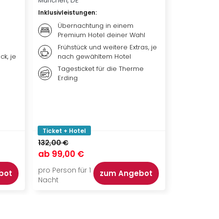
München, DE
Hamburg, D
Inklusivleistungen
:
Inklusivleis
Übernachtung in einem
Übern
Premium Hotel deiner Wahl
Premi
Frühstück und weitere Extras, je
Weiter
ck, je
nach gewähltem Hotel
nach 
Tagesticket für die Therme
Ticket
Erding
DER L
Ticket + Hotel
Ticket + Ho
132,00 €
144,00 €
ab
99,00 €
ab
115,00
pro Person für 1
pro Person f
bot
zum Angebot
Nacht
Nacht