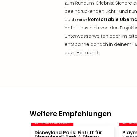
zum Rundum-Erlebnis: Sichere dir 
beeindruckenden Licht- und Ku
auch eine
komfortable Übern
Hotel. Lass dich von den Projek
Unterwasserwelten oder ins alt
entspanne danach in deinem Ho
oder Heimfahrt.
Weitere Empfehlungen
inkl. Frühstück
inkl
Disneyland Paris: Eintritt für
Playm