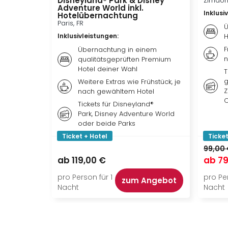
Disneyland® Park & Disney
Zirndor
Adventure World inkl.
Inklusi
Hotelübernachtung
Paris, FR
Ü
Inklusivleistungen
:
H
F
Übernachtung in einem
n
qualitätsgeprüften Premium
Hotel deiner Wahl
T
g
Weitere Extras wie Frühstück, je
Z
nach gewähltem Hotel
O
Tickets für Disneyland®
Park, Disney Adventure World
oder beide Parks
Ticket + Hotel
Ticket
99,00
ab
119,00 €
ab
79
pro Person für 1
pro Per
zum Angebot
Nacht
Nacht