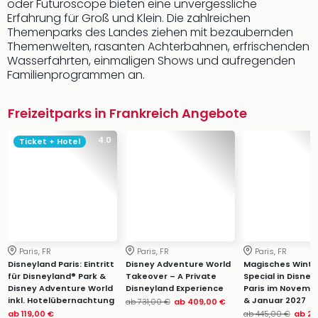
oder Futuroscope bieten eine unvergessliche
Erfahrung für Groß und Klein. Die zahlreichen
Themenparks des Landes ziehen mit bezaubernden
Themenwelten, rasanten Achterbahnen, erfrischenden
Wasserfahrten, einmaligen Shows und aufregenden
Familienprogrammen an.
Freizeitparks in Frankreich Angebote
4.0
Ticket + Hotel
Paris, FR
Paris, FR
Paris, FR
Disneyland Paris: Eintritt
Disney Adventure World
Magisches Winte
für Disneyland® Park &
Takeover – A Private
Special in Disney
Disney Adventure World
Disneyland Experience
Paris im Novemb
inkl. Hotelübernachtung
& Januar 2027
ab
731,00 €
ab
409,00 €
ab
119,00 €
ab
445,00 €
ab
24