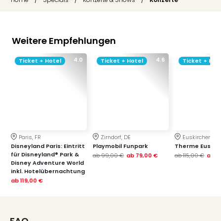
Weitere Empfehlungen
4.0
4.6
Ticket + Hotel
Ticket + Hotel
Ticket + Hot
Paris, FR
Zirndorf, DE
Euskirchen, DE
Disneyland Paris: Eintritt
Playmobil Funpark
Therme Euskir
für Disneyland® Park &
ab
99,00 €
ab
79,00 €
ab
115,00 €
ab
7
Disney Adventure World
inkl. Hotelübernachtung
ab
119,00 €
FAQ