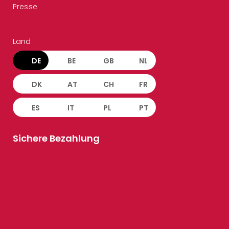
Presse
Land
DE
BE
GB
NL
DK
AT
CH
FR
ES
IT
PL
PT
Sichere Bezahlung