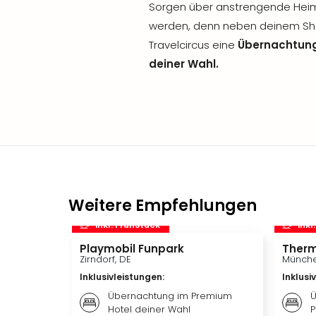
Sorgen über anstrengende Hei
werden, denn neben deinem Sho
Travelcircus eine
Übernachtung
deiner Wahl.
Weitere Empfehlungen
inkl. Frühstück
inkl
Playmobil Funpark
Therm
Zirndorf, DE
Münche
Inklusivleistungen
:
Inklusi
Übernachtung im Premium
Ü
Hotel deiner Wahl
P