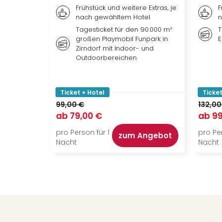
Frühstück und weitere Extras, je
F
nach gewähltem Hotel
n
Tagesticket für den 90.000 m²
T
großen Playmobil Funpark in
E
Zirndorf mit Indoor- und
Outdoorbereichen
Ticket + Hotel
Ticket
99,00 €
132,00
ab
79,00 €
ab
99
pro Person für 1
pro Per
zum Angebot
Nacht
Nacht