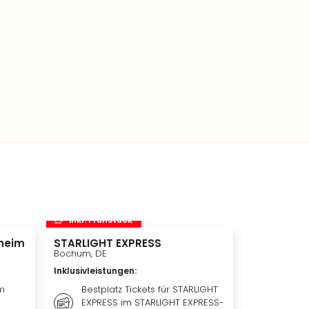
inkl. Frühstück
inkl. Frü
heim
STARLIGHT EXPRESS
Disneyland 
Disneylan
Bochum, DE
Adventure 
Inklusivleistungen
:
Hotelübe
Paris, FR
m
Bestplatz Tickets für STARLIGHT
EXPRESS im STARLIGHT EXPRESS-
Inklusivleis