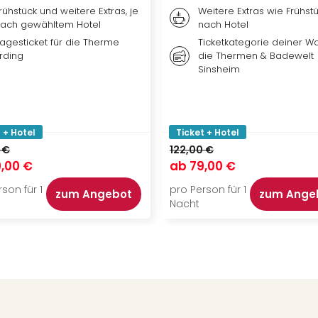
rühstück und weitere Extras, je
Weitere Extras wie Frühstü
ach gewähltem Hotel
nach Hotel
agesticket für die Therme
Ticketkategorie deiner Wa
rding
die Thermen & Badewelt
Sinsheim
 + Hotel
Ticket + Hotel
 €
122,00 €
,00 €
ab
79,00 €
son für 1
pro Person für 1
zum Angebot
zum Ange
Nacht