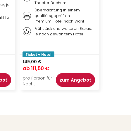
Theater Bochum
ck, je
Übern
Übernachtung in einem
qualit
qualitätsgeprüften
Hotel 
hl für
Premium Hotel nach Wahl
Weiter
Frühstück und weiteren Extras,
nach 
je nach gewähltem Hotel
Ticket
Park, 
oder b
Ticket + Hotel
Ticket + Ho
149,00 €
ab
111,50 €
ab
119,00
pro Person für 1
pro Person f
bot
zum Angebot
Nacht
Nacht