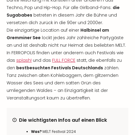
bunte Mischung mit Künstlern unter anderem aus
Techno, Pop und Hip-Hop. Für alle Girlband-Fans:
die
Sugababes
betreten in diesem Jahr die Bühne und
versetzen dich zurück in die 90er und 2000er.
Die einzigartige Location auf einer
Halbinsel am
Gremminer See
lockt jedes Jahr zahlreiche Partygäste
an und ist deshalb nicht nur Heimat des beliebten MELT.
In FERROPOLIS finden unter anderem auch Festivals wie
das
splash!
und das
FULL FORCE
statt, die ebenfalls zu
den
bestbesuchten Festivals Deutschlands
zählen.
Tanz zwischen alten Kohlebaggern, dem glitzernden
Wasser des Sees und dem satten Grün des
umliegenden Waldes – an Einzigartigkeit ist der
Veranstaltungsort kaum zu übertreffen.
Die wichtigsten Infos auf einen Blick
Was?
MELT Festival 2024