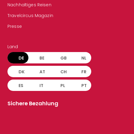
Nachhaltiges Reisen
Travelcircus Magazin
Presse
Land
DE
BE
GB
NL
DK
AT
CH
FR
ES
IT
PL
PT
Sichere Bezahlung