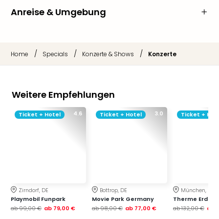
Anreise & Umgebung
/
/
/
Home
Specials
Konzerte & Shows
Konzerte
Weitere Empfehlungen
4.6
3.0
Ticket + Hotel
Ticket + Hotel
Ticket + Hot
Zirndorf, DE
Bottrop, DE
München, DE
Playmobil Funpark
Movie Park Germany
Therme Erding
ab
99,00 €
ab
79,00 €
ab
98,00 €
ab
77,00 €
ab
132,00 €
ab