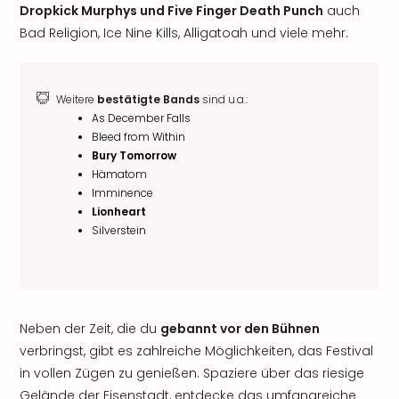
Dropkick Murphys und Five Finger Death Punch
auch
Bad Religion, Ice Nine Kills, Alligatoah und viele mehr.
Weitere
bestätigte Bands
sind u.a.:
As December Falls
Bleed from Within
Bury Tomorrow
Hämatom
Imminence
Lionheart
Silverstein
Neben der Zeit, die du
gebannt vor den Bühnen
verbringst, gibt es zahlreiche Möglichkeiten, das Festival
in vollen Zügen zu genießen. Spaziere über das riesige
Gelände der Eisenstadt, entdecke das umfangreiche