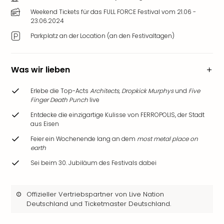
Weekend Tickets für das FULL FORCE Festival vom 21.06 -
23.06.2024
Parkplatz an der Location (an den Festivaltagen)
Was wir lieben
Erlebe die Top-Acts
Architects, Dropkick Murphys
und
Five
Finger Death Punch
live
Entdecke die einzigartige Kulisse von FERROPOLIS, der Stadt
aus Eisen
Feier ein Wochenende lang an dem
most metal place on
earth
Sei beim 30. Jubiläum des Festivals dabei
Offizieller Vertriebspartner von Live Nation
Deutschland und Ticketmaster Deutschland.