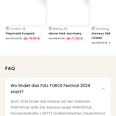
Zirndorf, DE
Bottrop, DE
Hamburg, DE
Playmobil Funpark
Movie Park Germany
Disneys DER KÖ
LÖWEN
ab
99,00 €
ab
79,00 €
ab
98,00 €
ab
77,00 €
ab
144,00 €
ab
1
FAQ
Wo findet das FULL FORCE Festival 2024
statt?
Auch 2024 findet das Festival auf der Halbinsel
FERROPOLIS statt. Die Adresse lautet: FERROPOLIS,
Ferropolisstraße 1, 06773 Gräfenhainichen, Deutschland.