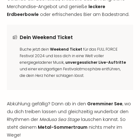
Merchandise-Angebot und genieße
leckere
Erdbeerbowle
oder erfrischendes Bier am Badestrand.
Dein Weekend Ticket
Buche jetzt dein
Weekend Ticket
für das FULL FORCE
Festival 2024 und lass dich in eine Welt voller
energiegeladener Musik,
unvergesslicher Live-Auftritte
und einer einzigartigen Festivalatmosphäre entführen,
die dein Herz höher schlagen lässt.
Abkühlung gefällig? Dann ab in den
Gremminer See
, wo
du dich treiben lassen und gleichzeitig wunderbar den
Rhythmen der
Medusa Sea Stage
lauschen kannst. So
steht deinem
Metal-Sommertraum
nichts mehr im
Wege!