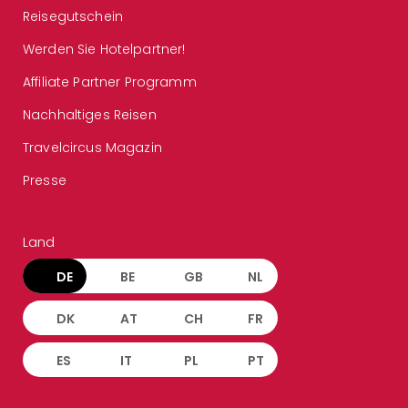
Reisegutschein
Werden Sie Hotelpartner!
Affiliate Partner Programm
Nachhaltiges Reisen
Travelcircus Magazin
Presse
Land
DE
BE
GB
NL
DK
AT
CH
FR
ES
IT
PL
PT