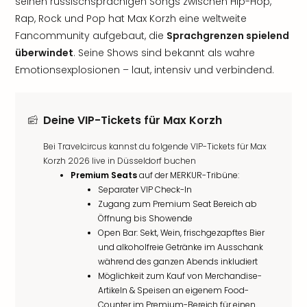
seinen russischsprachigen Songs zwischen Hip-Hop,
Rap, Rock und Pop hat Max Korzh eine weltweite
Fancommunity aufgebaut, die
Sprachgrenzen spielend
überwindet
. Seine Shows sind bekannt als wahre
Emotionsexplosionen – laut, intensiv und verbindend.
Deine VIP-Tickets für Max Korzh
Bei Travelcircus kannst du folgende VIP-Tickets für Max
Korzh 2026 live in Düsseldorf buchen
Premium Seats
auf der MERKUR-Tribüne:
Separater VIP Check-In
Zugang zum Premium Seat Bereich ab
Öffnung bis Showende
Open Bar: Sekt, Wein, frischgezapftes Bier
und alkoholfreie Getränke im Ausschank
während des ganzen Abends inkludiert
Möglichkeit zum Kauf von Merchandise-
Artikeln & Speisen an eigenem Food-
Counter im Premium-Bereich für einen