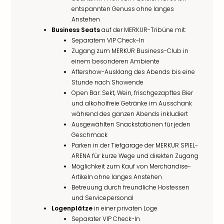
entspannten Genuss ohne langes
Anstehen
Business Seats
auf der MERKUR-Tribüne mit:
Separatem VIP Check-In
Zugang zum MERKUR Business-Club in
einem besonderen Ambiente
Aftershow-Ausklang des Abends bis eine
Stunde nach Showende
Open Bar: Sekt, Wein, frischgezapftes Bier
und alkoholfreie Getränke im Ausschank
während des ganzen Abends inkludiert
Ausgewählten Snackstationen für jeden
Geschmack
Parken in der Tiefgarage der MERKUR SPIEL-
ARENA für kurze Wege und direkten Zugang
Möglichkeit zum Kauf von Merchandise-
Artikeln ohne langes Anstehen
Betreuung durch freundliche Hostessen
und Servicepersonal
Logenplätze
in einer privaten Loge
Separater VIP Check-In