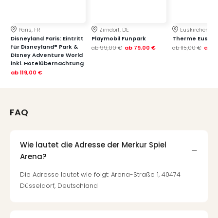
Paris, FR
Zirndorf, DE
Euskirchen, DE
Disneyland Paris: Eintritt
Playmobil Funpark
Therme Euskir
für Disneyland® Park &
ab
99,00 €
ab
79,00 €
ab
115,00 €
ab
7
Disney Adventure World
inkl. Hotelübernachtung
ab
119,00 €
FAQ
Wie lautet die Adresse der Merkur Spiel
Arena?
Die Adresse lautet wie folgt: Arena-Straße 1, 40474
Düsseldorf, Deutschland