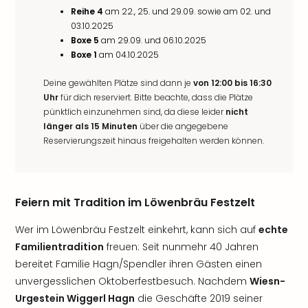
Reihe 4
am 22., 25. und 29.09. sowie am 02. und
03.10.2025
Boxe 5
am 29.09. und 06.10.2025
Boxe 1
am 04.10.2025
Deine gewählten Plätze sind dann je
von 12:00 bis 16:30
Uhr
für dich reserviert. Bitte beachte, dass die Plätze
pünktlich einzunehmen sind, da diese leider
nicht
länger als 15 Minuten
über die angegebene
Reservierungszeit hinaus freigehalten werden können.
Feiern mit Tradition im Löwenbräu Festzelt
Wer im Löwenbräu Festzelt einkehrt, kann sich auf
echte
Familientradition
freuen: Seit nunmehr 40 Jahren
bereitet Familie Hagn/Spendler ihren Gästen einen
unvergesslichen Oktoberfestbesuch. Nachdem
Wiesn-
Urgestein Wiggerl Hagn
die Geschäfte 2019 seiner