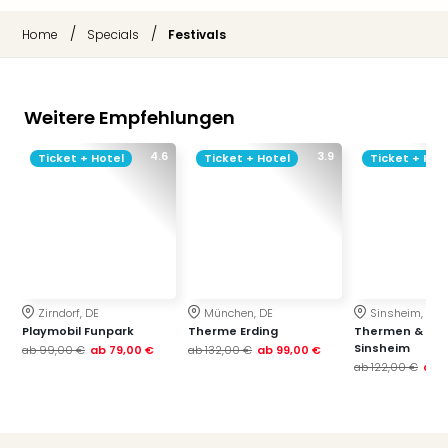
/
/
Home
Specials
Festivals
Weitere Empfehlungen
4.6
3.9
Ticket + Hotel
Ticket + Hotel
Ticket + Hot
Zirndorf, DE
München, DE
Sinsheim, DE
Playmobil Funpark
Therme Erding
Thermen & Bad
Sinsheim
ab
99,00 €
ab
79,00 €
ab
132,00 €
ab
99,00 €
ab
122,00 €
ab