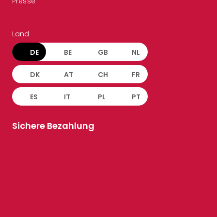
Presse
Land
DE
BE
GB
NL
DK
AT
CH
FR
ES
IT
PL
PT
Sichere Bezahlung