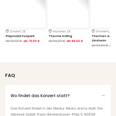
Zirndorf, DE
München, DE
Sinsheim, DE
Playmobil Funpark
Therme Erding
Thermen & Bad
Sinsheim
ab
99,00 €
ab
79,00 €
ab
132,00 €
ab
99,00 €
ab
122,00 €
ab
FAQ
Wo findet das Konzert statt?
Das Konzert findet in der Merkur Allianz Arena statt. Die
Adresse lautet: Franz-Beckenbauer-Platz 5, 80939