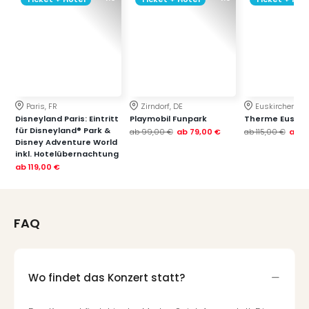
Paris, FR
Zirndorf, DE
Euskirchen, DE
Disneyland Paris: Eintritt
Playmobil Funpark
Therme Euskir
für Disneyland® Park &
ab
99,00 €
ab
79,00 €
ab
115,00 €
ab
7
Disney Adventure World
inkl. Hotelübernachtung
ab
119,00 €
FAQ
Wo findet das Konzert statt?