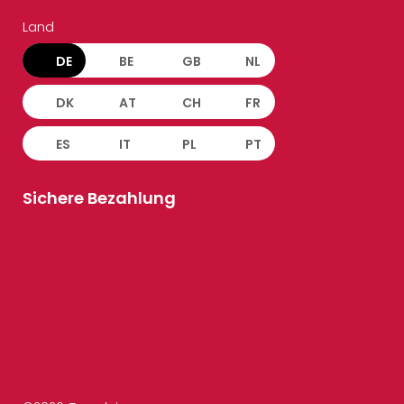
Land
DE
BE
GB
NL
DK
AT
CH
FR
ES
IT
PL
PT
Sichere Bezahlung