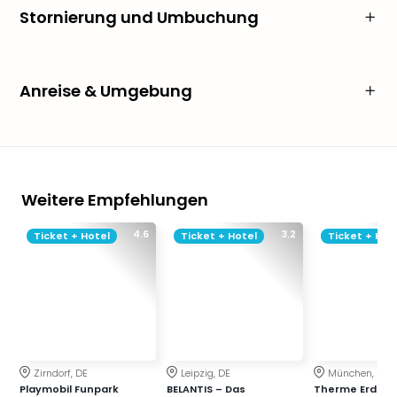
Stornierung und Umbuchung
Anreise & Umgebung
Weitere Empfehlungen
4.6
3.2
Ticket + Hotel
Ticket + Hotel
Ticket + Hot
Zirndorf, DE
Leipzig, DE
München, DE
Playmobil Funpark
BELANTIS – Das
Therme Erding