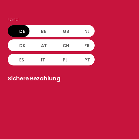
Land
DE
BE
GB
NL
DK
AT
CH
FR
ES
IT
PL
PT
Sichere Bezahlung