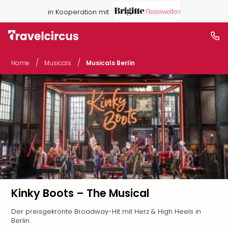
in Kooperation mit
/
/
Home
Musicals
Musicals Berlin
Kinky Boots – The Musical
Der preisgekrönte Broadway-Hit mit Herz & High Heels in
Berlin