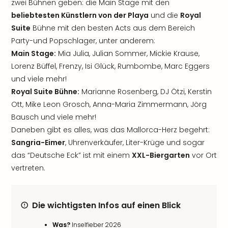
zwei Bühnen geben: die Main Stage mit den
beliebtesten Künstlern von der Playa
und die
Royal
Suite
Bühne mit den besten Acts aus dem Bereich
Party-und Popschlager, unter anderem:
Main Stage:
Mia Julia, Julian Sommer, Mickie Krause,
Lorenz Büffel, Frenzy, Isi Glück, Rumbombe, Marc Eggers
und viele mehr!
Royal Suite Bühne:
Marianne Rosenberg, DJ Ötzi, Kerstin
Ott, Mike Leon Grosch, Anna-Maria Zimmermann, Jörg
Bausch und viele mehr!
Daneben gibt es alles, was das Mallorca-Herz begehrt:
Sangria-Eimer
, Uhrenverkäufer, Liter-Krüge und sogar
das “Deutsche Eck” ist mit einem
XXL-Biergarten
vor Ort
vertreten.
Die wichtigsten Infos auf einen Blick
Was?
Inselfieber 2026