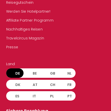
Reisegutschein
Werden Sie Hotelpartner!
Affiliate Partner Programm
Nachhaltiges Reisen
Travelcircus Magazin
Presse
Land
DE
BE
GB
NL
DK
AT
CH
FR
ES
IT
PL
PT
Sichere Bezahlung