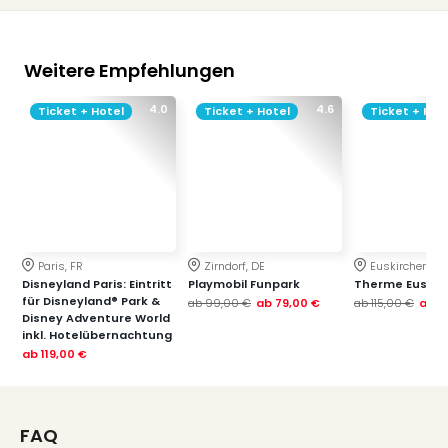
Weitere Empfehlungen
4.0
4.6
Ticket + Hotel
Ticket + Hotel
Ticket + Hot
Paris, FR
Zirndorf, DE
Euskirchen, DE
Disneyland Paris: Eintritt
Playmobil Funpark
Therme Euskir
für Disneyland® Park &
ab
99,00 €
ab
79,00 €
ab
115,00 €
ab
7
Disney Adventure World
inkl. Hotelübernachtung
ab
119,00 €
FAQ