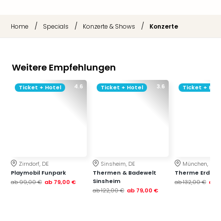
/
/
/
Home
Specials
Konzerte & Shows
Konzerte
Weitere Empfehlungen
4.6
3.6
Ticket + Hotel
Ticket + Hotel
Ticket + Hot
Zirndorf, DE
Sinsheim, DE
München, DE
Playmobil Funpark
Thermen & Badewelt
Therme Erding
Sinsheim
ab
99,00 €
ab
79,00 €
ab
132,00 €
ab
ab
122,00 €
ab
79,00 €