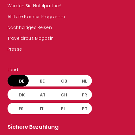
Werden Sie Hotelpartner!
Affiliate Partner Programm
Nachhaltiges Reisen
Travelcircus Magazin
Presse
Land
DE
BE
GB
NL
DK
AT
CH
FR
ES
IT
PL
PT
Sichere Bezahlung