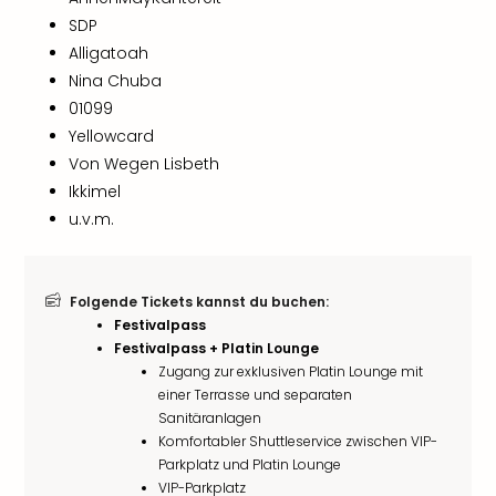
SDP
Alligatoah
Nina Chuba
01099
Yellowcard
Von Wegen Lisbeth
Ikkimel
u.v.m.
Folgende Tickets kannst du buchen:
Festivalpass
Festivalpass + Platin Lounge
Zugang zur exklusiven Platin Lounge mit
einer Terrasse und separaten
Sanitäranlagen
Komfortabler Shuttleservice zwischen VIP-
Parkplatz und Platin Lounge
VIP-Parkplatz