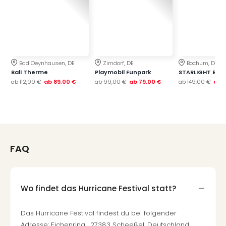
Bad Oeynhausen, DE
Zirndorf, DE
Bochum, DE
Bali Therme
Playmobil Funpark
STARLIGHT EXP
ab
112,00 €
ab
89,00 €
ab
99,00 €
ab
79,00 €
ab
149,00 €
ab
1
FAQ
Wo findet das Hurricane Festival statt?
Das Hurricane Festival findest du bei folgender
Adresse: Eichenring , 27383 Scheeßel, Deutschland