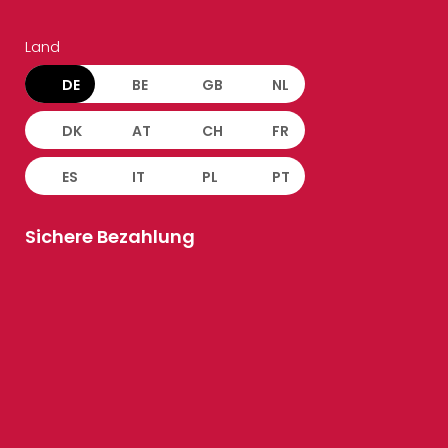
Land
DE
BE
GB
NL
DK
AT
CH
FR
ES
IT
PL
PT
Sichere Bezahlung