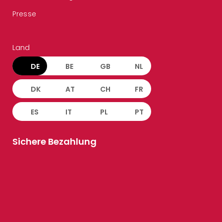
Presse
Land
DE
BE
GB
NL
DK
AT
CH
FR
ES
IT
PL
PT
Sichere Bezahlung