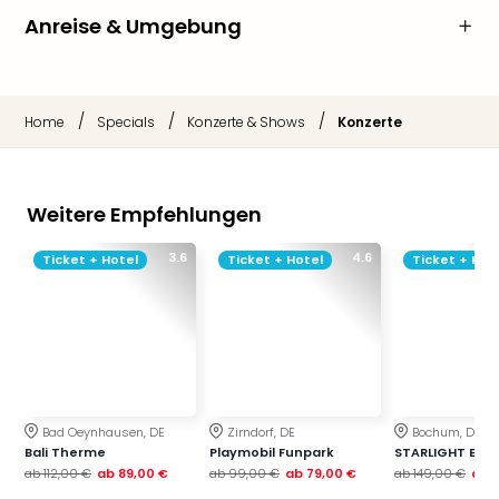
Anreise & Umgebung
/
/
/
Home
Specials
Konzerte & Shows
Konzerte
Weitere Empfehlungen
3.6
4.6
Ticket + Hotel
Ticket + Hotel
Ticket + Hot
Bad Oeynhausen, DE
Zirndorf, DE
Bochum, DE
Bali Therme
Playmobil Funpark
STARLIGHT EXP
ab
112,00 €
ab
89,00 €
ab
99,00 €
ab
79,00 €
ab
149,00 €
ab
1