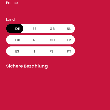
Presse
Land
DE
BE
GB
NL
DK
AT
CH
FR
ES
IT
PL
PT
Sichere Bezahlung