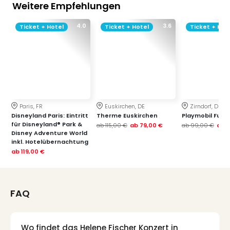
Weitere Empfehlungen
4.0
3.6
Ticket + Hotel
Ticket + Hotel
Ticket + Hot
Paris, FR
Euskirchen, DE
Zirndorf, DE
Disneyland Paris: Eintritt
Therme Euskirchen
Playmobil Funp
für Disneyland® Park &
ab
115,00 €
ab
79,00 €
ab
99,00 €
ab
7
Disney Adventure World
inkl. Hotelübernachtung
ab
119,00 €
FAQ
Wo findet das Helene Fischer Konzert in