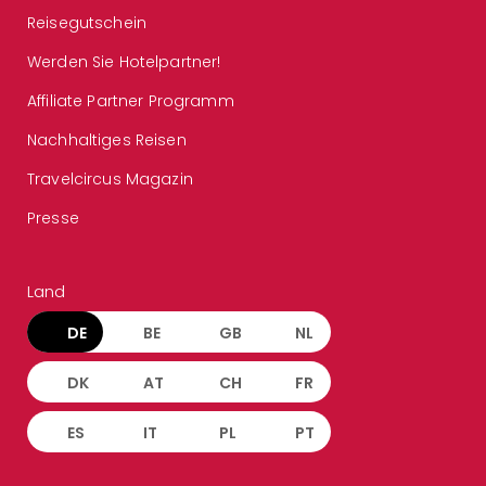
Reisegutschein
Werden Sie Hotelpartner!
Affiliate Partner Programm
Nachhaltiges Reisen
Travelcircus Magazin
Presse
Land
DE
BE
GB
NL
DK
AT
CH
FR
ES
IT
PL
PT