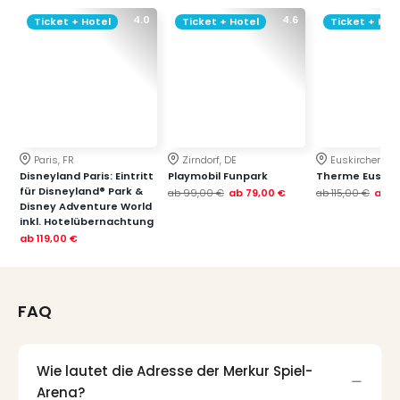
4.0
4.6
Ticket + Hotel
Ticket + Hotel
Ticket + Hot
Paris, FR
Zirndorf, DE
Euskirchen, DE
Disneyland Paris: Eintritt
Playmobil Funpark
Therme Euskir
für Disneyland® Park &
ab
99,00 €
ab
79,00 €
ab
115,00 €
ab
7
Disney Adventure World
inkl. Hotelübernachtung
ab
119,00 €
FAQ
Wie lautet die Adresse der Merkur Spiel-
Arena?