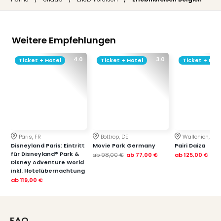
Weitere Empfehlungen
4.0
3.0
Ticket + Hotel
Ticket + Hotel
Ticket + Hot
Paris, FR
Bottrop, DE
Wallonien, BE
Disneyland Paris: Eintritt
Movie Park Germany
Pairi Daiza
für Disneyland® Park &
ab
98,00 €
ab
77,00 €
ab
125,00 €
Disney Adventure World
inkl. Hotelübernachtung
ab
119,00 €
FAQ