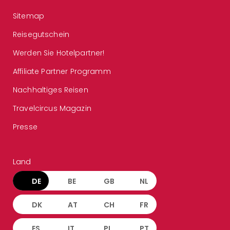
Sitemap
Reisegutschein
Werden Sie Hotelpartner!
Affiliate Partner Programm
Nachhaltiges Reisen
Travelcircus Magazin
Presse
Land
DE
BE
GB
NL
DK
AT
CH
FR
ES
IT
PL
PT