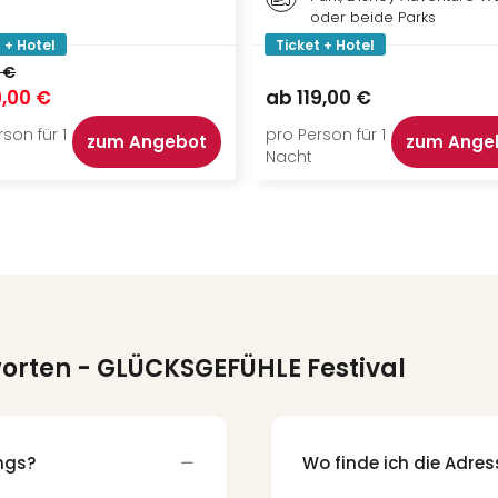
oder beide Parks
 + Hotel
Ticket + Hotel
 €
,00 €
ab
119,00 €
son für 1
pro Person für 1
zum Angebot
zum Ange
Nacht
worten
- GLÜCKSGEFÜHLE Festival
ngs?
Wo finde ich die Adre