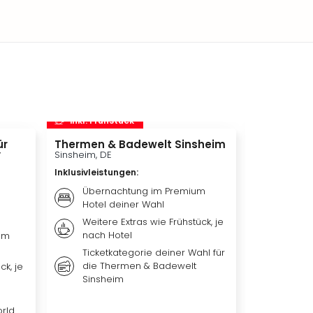
inkl. Frühstück
inkl. Frü
ür
Thermen & Badewelt Sinsheim
STARLIGHT
y
Sinsheim, DE
Bochum, DE
Inklusivleistungen
:
Inklusivleis
Übernachtung im Premium
Bestpl
Hotel deiner Wahl
EXPRES
Theat
Weitere Extras wie Frühstück, je
nach Hotel
Übern
um
qualit
Ticketkategorie deiner Wahl für
Premi
die Thermen & Badewelt
ck, je
Sinsheim
Frühst
je na
orld