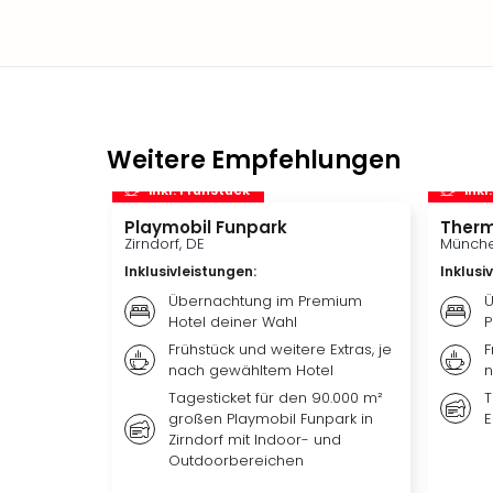
Weitere Empfehlungen
inkl. Frühstück
inkl
Playmobil Funpark
Therm
Zirndorf, DE
Münche
Inklusivleistungen
:
Inklusi
Übernachtung im Premium
Ü
Hotel deiner Wahl
P
Frühstück und weitere Extras, je
F
nach gewähltem Hotel
n
Tagesticket für den 90.000 m²
T
großen Playmobil Funpark in
E
Zirndorf mit Indoor- und
Outdoorbereichen