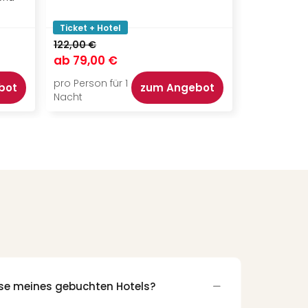
Ticket + Hotel
Ticket + Ho
122,00 €
149,00 €
ab
79,00 €
ab
111,50 
pro Person für 1
pro Person f
bot
zum Angebot
Nacht
Nacht
sse meines gebuchten Hotels?