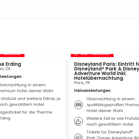
. Frühstück
inkl. Frühstück
e Erding
Disneyland Paris: Eintritt f
Disneyland® Park & Disne
n, DE
Adventure World inkl.
vleistungen
:
Hotelübernachtung
Paris, FR
bernachtung in einem
remium Hotel deiner Wahl
Inklusivleistungen
:
rühstück und weitere Extras, je
Übernachtung in einem
ach gewähltem Hotel
qualitätsgeprüften Premi
Hotel deiner Wahl
agesticket für die Therme
rding
Weitere Extras wie Frühstü
nach gewähltem Hotel
Tickets für Disneyland®
Park, Disney Adventure W