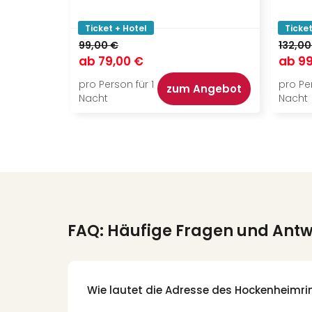
Ticket + Hotel
Ticket
99,00 €
132,00
ab
79,00 €
ab
99
pro Person für 1
pro Per
zum Angebot
Nacht
Nacht
FAQ: Häufige Fragen und Ant
Wie lautet die Adresse des Hockenheimri