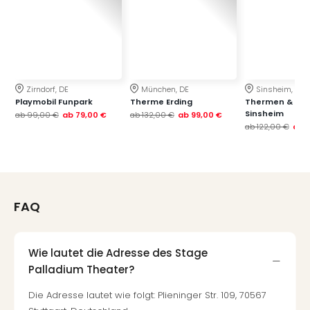
Zirndorf, DE
München, DE
Sinsheim, DE
Playmobil Funpark
Therme Erding
Thermen & Bad
Sinsheim
ab
99,00 €
ab
79,00 €
ab
132,00 €
ab
99,00 €
ab
122,00 €
ab
FAQ
Wie lautet die Adresse des Stage
Palladium Theater?
Die Adresse lautet wie folgt: Plieninger Str. 109, 70567