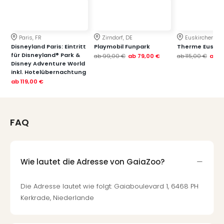
Paris, FR
Zirndorf, DE
Euskirchen, DE
Disneyland Paris: Eintritt
Playmobil Funpark
Therme Euskir
für Disneyland® Park &
ab
99,00 €
ab
79,00 €
ab
115,00 €
ab
7
Disney Adventure World
inkl. Hotelübernachtung
ab
119,00 €
FAQ
Wie lautet die Adresse von GaiaZoo?
Die Adresse lautet wie folgt: Gaiaboulevard 1, 6468 PH
Kerkrade, Niederlande