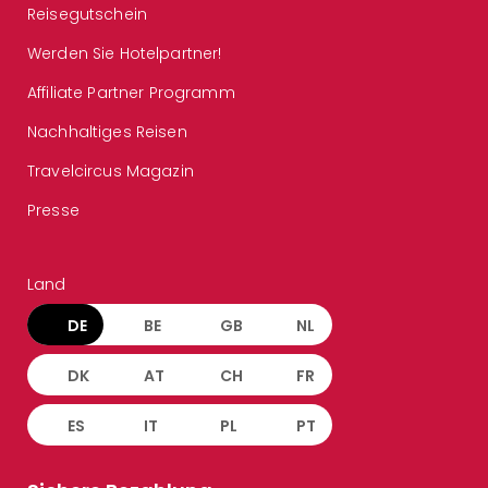
Reisegutschein
Werden Sie Hotelpartner!
Affiliate Partner Programm
Nachhaltiges Reisen
Travelcircus Magazin
Presse
Land
DE
BE
GB
NL
DK
AT
CH
FR
ES
IT
PL
PT