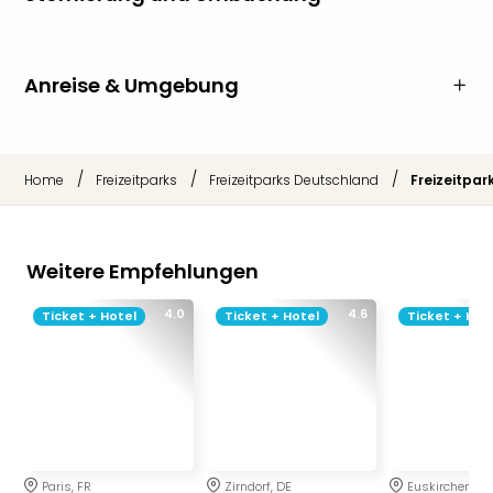
Anreise & Umgebung
/
/
/
Home
Freizeitparks
Freizeitparks Deutschland
Freizeitpa
Weitere Empfehlungen
4.0
4.6
Ticket + Hotel
Ticket + Hotel
Ticket + Hot
Paris, FR
Zirndorf, DE
Euskirchen, DE