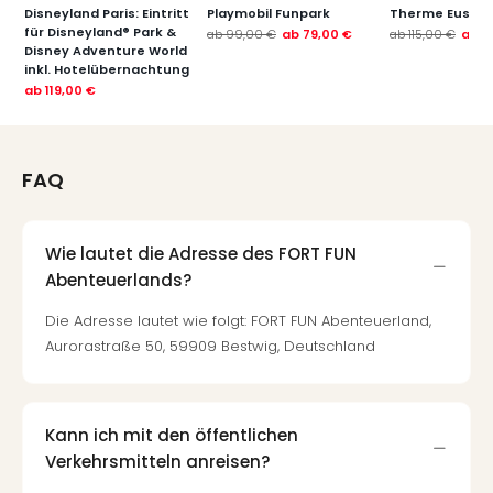
Disneyland Paris: Eintritt
Playmobil Funpark
Therme Euskir
für Disneyland® Park &
ab
99,00 €
ab
79,00 €
ab
115,00 €
ab
7
Disney Adventure World
inkl. Hotelübernachtung
ab
119,00 €
FAQ
Wie lautet die Adresse des FORT FUN
Abenteuerlands?
Die Adresse lautet wie folgt: FORT FUN Abenteuerland,
Aurorastraße 50, 59909 Bestwig, Deutschland
Kann ich mit den öffentlichen
Verkehrsmitteln anreisen?