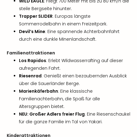
WILD EAGLE
: Fliegt 700 Meter mit bis zu 80 km/h die
steile Bergseite hinunter.
Trapper SLIDER
: Europas längste
Sommerrodelbahn in einem Freizeitpark.
Devil’s Mine
: Eine spannende Achterbahnfahrt
durch eine dunkle Minenlandschaft.
Familienattraktionen
Los Rapidos
: Erlebt Wildwasserrafting auf dieser
aufregenden Fahrt.
Riesenrad
: Genießt einen bezaubernden Ausblick
über die Sauerländer Berge.
Marienkäferbahn
: Eine klassische
Familienachterbahn, die Spaß für alle
Altersgruppen bietet.
NEU: Großer Adlers freier Flug
: Eine Riesenschaukel
für die ganze Familie im Tal von Yakari.
Kinderattraktionen