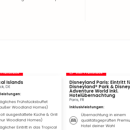
. Frühstück
inkl. Frühstück
al Islands
Disneyland Paris: Eintritt f
Disneyland® Park & Disne
ck, DE
Adventure World inkl.
vleistungen
:
Hotelübernachtung
Paris, FR
ägliches Frühstücksbuffet
außer Woodland Homes)
Inklusivleistungen
:
oll ausgestattete Küche & Grill
Übernachtung in einem
nur Woodland Homes)
qualitätsgeprüften Premi
Hotel deiner Wahl
äglicher Eintritt in das Tropical