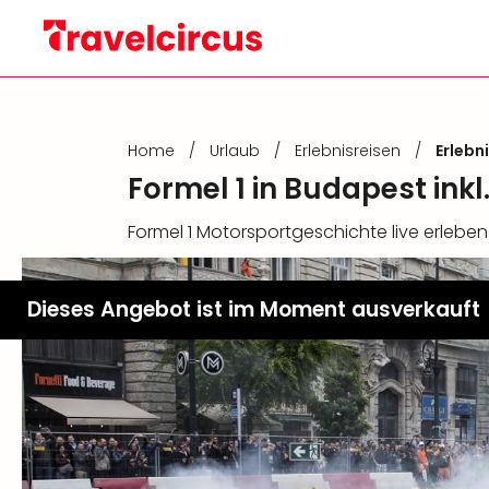
Home
/
Urlaub
/
Erlebnisreisen
/
Erlebn
Formel 1 in Budapest in
Formel 1 Motorsportgeschichte live erleb
Dieses Angebot ist im Moment ausverkauft