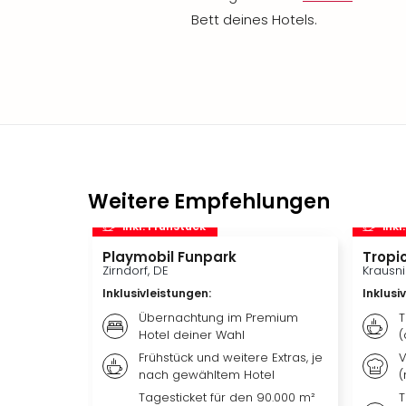
Bett deines Hotels.
Weitere Empfehlungen
inkl. Frühstück
inkl
Playmobil Funpark
Tropic
Zirndorf, DE
Krausni
Inklusivleistungen
:
Inklusi
Übernachtung im Premium
T
Hotel deiner Wahl
(
Frühstück und weitere Extras, je
V
nach gewähltem Hotel
(
Tagesticket für den 90.000 m²
T