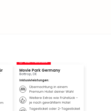
inkl. Frühstück
inkl. Frü
ür
Movie Park Germany
Therme Er
y
Bottrop, DE
München, DE
Inklusivleistungen
:
Inklusivleis
Übernachtung in einem
Übern
Premium Hotel deiner Wahl
Premiu
Weitere Extras wie Frühstück –
Frühst
je nach gewähltem Hotel
nach 
um
Tagesticket oder 2-Tagesticket
Tagest