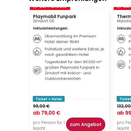
inkl. Frühstück
inkl
Playmobil Funpark
Therm
Zirndorf, DE
Münche
Inklusivleistungen
:
Inklusi
Übernachtung im Premium
Ü
Hotel deiner Wahl
P
Frühstück und weitere Extras, je
F
nach gewähltem Hotel
n
Tagesticket für den 90.000 m²
T
großen Playmobil Funpark in
E
Zirndorf mit Indoor- und
Outdoorbereichen
Ticket + Hotel
Ticket
99,00 €
132,00
ab
79,00 €
ab
99
pro Person für 1
pro Per
zum Angebot
Nacht
Nacht