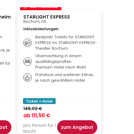
inkl. Frühstück
inkl. Frü
heim
STARLIGHT EXPRESS
Disneyland 
Disneylan
Bochum, DE
Adventure 
Inklusivleistungen
:
Hotelübe
Paris, FR
m
Bestplatz Tickets für STARLIGHT
EXPRESS im STARLIGHT EXPRESS-
Inklusivleis
Theater Bochum
ck, je
Übern
Übernachtung in einem
qualit
qualitätsgeprüften
Hotel 
hl für
Premium Hotel nach Wahl
Weiter
Frühstück und weiteren Extras,
nach 
je nach gewähltem Hotel
Ticket
Park, 
oder b
Ticket + Hotel
Ticket + Ho
149,00 €
ab
111,50 €
ab
119,00
pro Person für 1
pro Person f
bot
zum Angebot
Nacht
Nacht