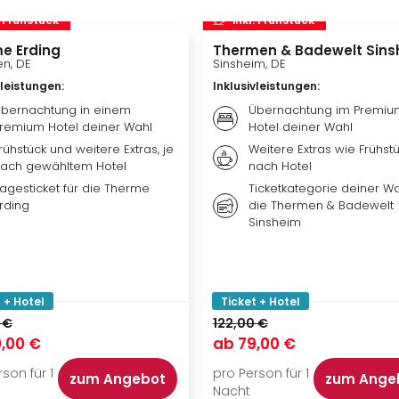
. Frühstück
inkl. Frühstück
e Erding
Thermen & Badewelt Sins
n, DE
Sinsheim, DE
vleistungen
:
Inklusivleistungen
:
bernachtung in einem
Übernachtung im Premiu
remium Hotel deiner Wahl
Hotel deiner Wahl
rühstück und weitere Extras, je
Weitere Extras wie Frühstü
ach gewähltem Hotel
nach Hotel
agesticket für die Therme
Ticketkategorie deiner Wa
rding
die Thermen & Badewelt
Sinsheim
 + Hotel
Ticket + Hotel
 €
122,00 €
,00 €
ab
79,00 €
son für 1
pro Person für 1
zum Angebot
zum Ange
Nacht