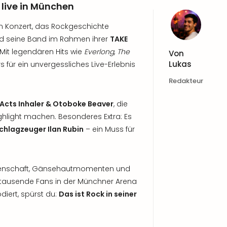
live in München
n Konzert, das Rockgeschichte
d seine Band im Rahmen ihrer
TAKE
it legendären Hits wie
Everlong
,
The
Von
Lukas
 für ein unvergessliches Live-Erlebnis
Redakteur
Acts Inhaler & Otoboke Beaver
, die
hlight machen. Besonderes Extra: Es
chlagzeuger Ilan Rubin
– ein Muss für
idenschaft, Gänsehautmomenten und
 tausende Fans in der Münchner Arena
diert, spürst du:
Das ist Rock in seiner