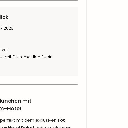
lick
UR 2026
aver
ur mit Drummer Ilan Rubin
 München mit
m-Hotel
erfekt mit dem exklusiven
Foo
s + Hotel Paket
von Travelcircus!