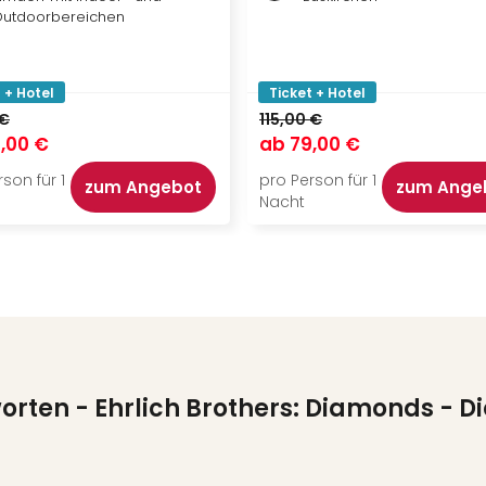
utdoorbereichen
 + Hotel
Ticket + Hotel
 €
115,00 €
,00 €
ab
79,00 €
son für 1
pro Person für 1
zum Angebot
zum Ange
Nacht
worten
- Ehrlich Brothers: Diamonds - Di