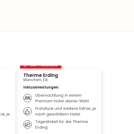
inkl. Frühstück
inkl. Frü
Therme Erding
Disneys D
München, DE
Hamburg, D
Inklusivleistungen
:
Inklusivleis
Übernachtung in einem
Übern
Premium Hotel deiner Wahl
Premi
Frühstück und weitere Extras, je
Weiter
ck, je
nach gewähltem Hotel
nach 
Tagesticket für die Therme
Ticket
Erding
DER L