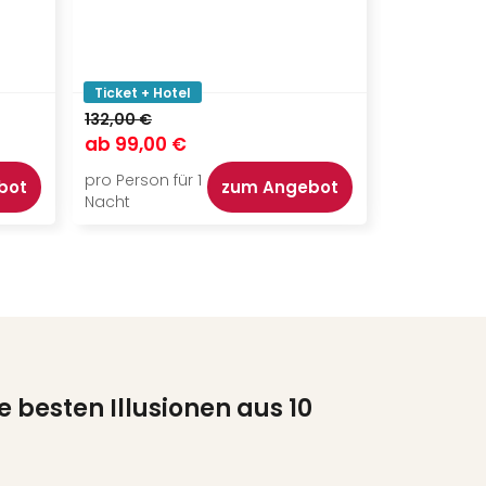
Ticket + Hotel
Ticket + Ho
132,00 €
144,00 €
ab
99,00 €
ab
115,00
pro Person für 1
pro Person f
bot
zum Angebot
Nacht
Nacht
e besten Illusionen aus 10