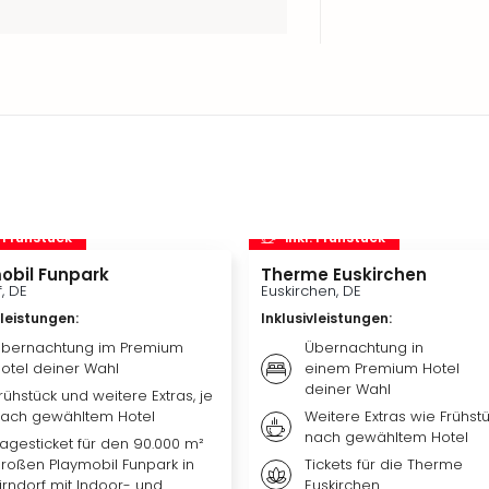
. Frühstück
inkl. Frühstück
obil Funpark
Therme Euskirchen
f, DE
Euskirchen, DE
vleistungen
:
Inklusivleistungen
:
bernachtung im Premium
Übernachtung in
otel deiner Wahl
einem Premium Hotel
deiner Wahl
rühstück und weitere Extras, je
ach gewähltem Hotel
Weitere Extras wie Frühstü
nach gewähltem Hotel
agesticket für den 90.000 m²
roßen Playmobil Funpark in
Tickets für die Therme
irndorf mit Indoor- und
Euskirchen