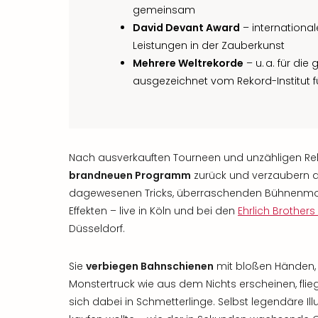
gemeinsam
David Devant Award
– internationa
Leistungen in der Zauberkunst
Mehrere Weltrekorde
– u. a. für di
ausgezeichnet vom Rekord-Institut 
Nach ausverkauften Tourneen und unzähligen Re
brandneuen Programm
zurück und verzaubern d
dagewesenen Tricks, überraschenden Bühnenm
Effekten – live in Köln und bei den
Ehrlich Brother
Düsseldorf.
Sie
verbiegen Bahnschienen
mit bloßen Händen, 
Monstertruck wie aus dem Nichts erscheinen, flie
sich dabei in Schmetterlinge. Selbst legendäre Ill