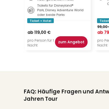
O
Tickets für Disneyland®
Park, Disney Adventure World
oder beide Parks
Ticket + Hotel
Ticket
99,00
ab
119,00 €
ab
79
pro Person für 1
pro Per
zum Angebot
Nacht
Nacht
FAQ: Häufige Fragen und Ant
Jahren Tour