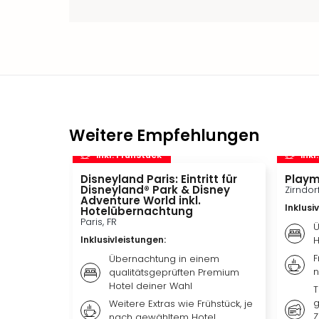
Weitere Empfehlungen
inkl. Frühstück
inkl
Disneyland Paris: Eintritt für
Playm
Disneyland® Park & Disney
Zirndor
Adventure World inkl.
Inklusi
Hotelübernachtung
Paris, FR
Ü
Inklusivleistungen
:
H
F
Übernachtung in einem
n
qualitätsgeprüften Premium
Hotel deiner Wahl
T
g
Weitere Extras wie Frühstück, je
Z
nach gewähltem Hotel