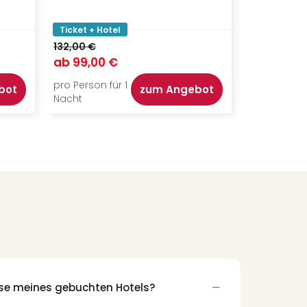
Ticket + Hotel
Ticket + Ho
132,00 €
144,00 €
ab
99,00 €
ab
115,00
pro Person für 1
pro Person f
bot
zum Angebot
Nacht
Nacht
sse meines gebuchten Hotels?