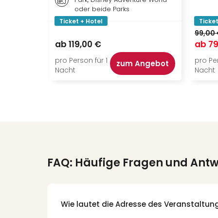
oder beide Parks
Ticket + Hotel
Ticket
99,00
ab
119,00 €
ab
79
pro Person für 1
pro Per
zum Angebot
Nacht
Nacht
FAQ: Häufige Fragen und Ant
Wie lautet die Adresse des Veranstaltun