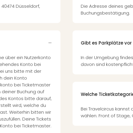
, 40474 Düsseldorf,
Die Adresse deines geb
Buchungsbestätigung.
Gibt es Parkplätze vor
ne über ein Nutzerkonto
In der Umgebung findest
stehendes Konto bei
davon sind kostenpflicht
i uns bitte mit der
h dein Konto
rkonto bei Ticketmaster
ch deiner Buchung auf
Welche Ticketkategori
 des Kontos bitte darauf,
stellt wird, welche du
Bei Travelcircus kannst
t. Weiterhin bitten wir
wählen: Front of Stage, 
szufüllen. Deine Tickets
 Konto bei Ticketmaster.