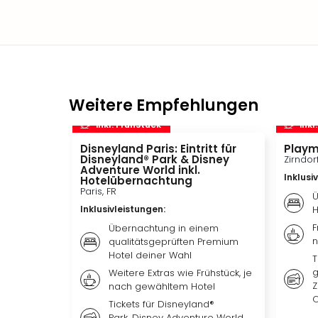
Weitere Empfehlungen
inkl. Frühstück
inkl
Disneyland Paris: Eintritt für
Playm
Disneyland® Park & Disney
Zirndor
Adventure World inkl.
Inklusi
Hotelübernachtung
Paris, FR
Ü
Inklusivleistungen
:
H
F
Übernachtung in einem
n
qualitätsgeprüften Premium
Hotel deiner Wahl
T
g
Weitere Extras wie Frühstück, je
Z
nach gewähltem Hotel
O
Tickets für Disneyland®
Park, Disney Adventure World