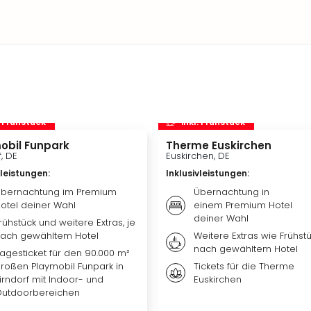
. Frühstück
inkl. Frühstück
obil Funpark
Therme Euskirchen
f, DE
Euskirchen, DE
vleistungen
:
Inklusivleistungen
:
bernachtung im Premium
Übernachtung in
otel deiner Wahl
einem Premium Hotel
deiner Wahl
rühstück und weitere Extras, je
ach gewähltem Hotel
Weitere Extras wie Frühstü
nach gewähltem Hotel
agesticket für den 90.000 m²
roßen Playmobil Funpark in
Tickets für die Therme
irndorf mit Indoor- und
Euskirchen
utdoorbereichen