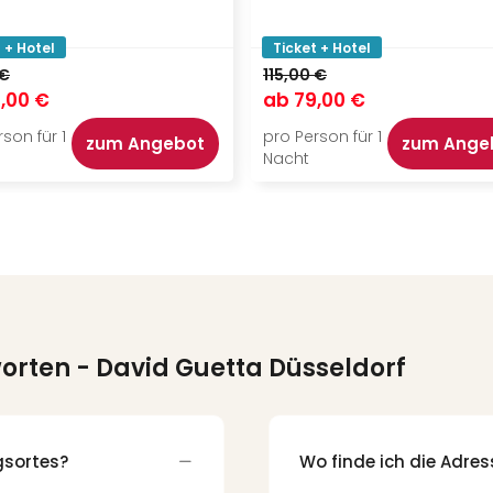
 + Hotel
Ticket + Hotel
 €
115,00 €
,00 €
ab
79,00 €
son für 1
pro Person für 1
zum Angebot
zum Ange
Nacht
worten
- David Guetta Düsseldorf
gsortes?
Wo finde ich die Adre