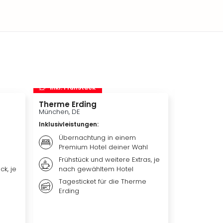
inkl. Frühstück
inkl. Frü
Therme Erding
Disneys D
München, DE
Hamburg, D
Inklusivleistungen
:
Inklusivleis
Übernachtung in einem
Übern
Premium Hotel deiner Wahl
Premi
Frühstück und weitere Extras, je
Weiter
ck, je
nach gewähltem Hotel
nach 
Tagesticket für die Therme
Ticket
Erding
DER L