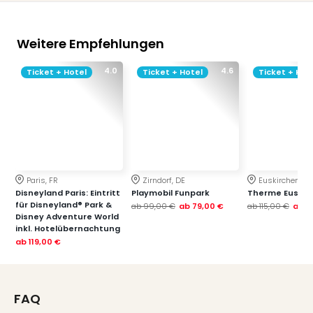
Weitere Empfehlungen
4.0
4.6
Ticket + Hotel
Ticket + Hotel
Ticket + Hot
Paris, FR
Zirndorf, DE
Euskirchen, DE
Disneyland Paris: Eintritt
Playmobil Funpark
Therme Euskir
für Disneyland® Park &
ab
99,00 €
ab
79,00 €
ab
115,00 €
ab
7
Disney Adventure World
inkl. Hotelübernachtung
ab
119,00 €
FAQ