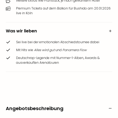
Weitere Extras wie Frühstück, je nach gewähltem Hotel
Premium Tickets auf dem Balkon für Bushido am 20.01.2026
live in Köln
Was wir lieben
Sei live bei der emotionalen Abschiedstournee dabei
Mit Hits wie
Alles wird gut
und
Panamera Flow
Deutschrap-Legende mit Nummer-1-Alben, Awards &
ausverkauften Arenatouren
Angebotsbeschreibung