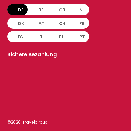
DE
BE
GB
NL
DK
AT
CH
FR
ES
IT
PL
PT
Sichere Bezahlung
©
2026
, Travelcircus