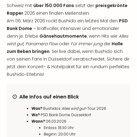
Schweiz mit
über 150.000 Fans
setzt der
preisgekrönte
Rapper
2026 einen finalen Meilenstein.
Am 06. März 2026 rockt Bushido ein letztes Mal den
PSD
Bank Dome
– kraftvoller, intensiver und emotionaler
denn je. Erlebe
Gänsehautmomente
, wenn Hits wie
Alles
wird gut
,
Panamera Flow
oder
Für immer jung
die
Halle
zum Beben bringen
. Sei live dabei, wenn Bushido sich
von seinen Fans in Düsseldorf verabschiedet. Sichere dir
jetzt dein Konzert- & Hotelpaket für ein rundum perfektes
Bushido-Erlebnis!
Alle Infos auf einen Blick
Was?
Bushidos
Alles wird gut
-Tour 2026
Wo?
PSD Bank Dome Düsseldorf
Wann?
06.03.2026
Einlass: 18:30 Uhr
Beginn: 20:00 Uhr