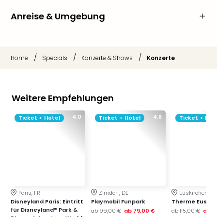
Anreise & Umgebung
/
/
/
Home
Specials
Konzerte & Shows
Konzerte
Weitere Empfehlungen
4.0
4.6
Ticket + Hotel
Ticket + Hotel
Ticket + Hot
Paris, FR
Zirndorf, DE
Euskirchen, DE
Disneyland Paris: Eintritt
Playmobil Funpark
Therme Euskir
für Disneyland® Park &
ab
99,00 €
ab
79,00 €
ab
115,00 €
ab
7