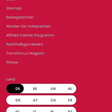
Sitemap
Reisegutschein
Werden Sie Hotelpartner!
Affiliate Partner Programm
Nachhaltiges Reisen
Travelcircus Magazin
Presse
Land
DE
BE
GB
NL
DK
AT
CH
FR
ES
IT
PL
PT