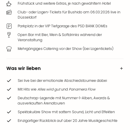
Frühstück und weitere Extras, je nach gewähltem Hotel
Club- oder Logen-Tickets für Bushido am 06.03.2026 live in
Düsseldorf
Parkplatz in der VIP Tiefgarage des PSD BANK DOMEs
Open Bar mit Bier, Wein & Softdrinks während der
Veranstaltung
Mehrgängiges Catering vor der Show (bei Logentickets)
Was wir lieben
Sei live bei der emotionale Abschiedstournee dabei
Mit Hits wie
Alles wird gut
und
Panamera Flow
Deutschrap-Legende mit Nummer-1-Alben, Awards &
ausverkauften Arenatouren
Spektakuläre Show mit sattem Sound, Licht und Effekten
Einzigartiger Rückblick auf über 20 Jahre Musikgeschichte